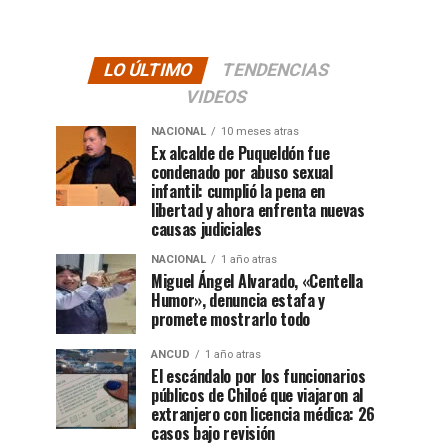
LO ÚLTIMO
TENDENCIAS
VIDEOS
NACIONAL
10 meses atras
Ex alcalde de Puqueldón fue
condenado por abuso sexual
infantil: cumplió la pena en
libertad y ahora enfrenta nuevas
causas judiciales
NACIONAL
1 año atras
Miguel Ángel Alvarado, «Centella
Humor», denuncia estafa y
promete mostrarlo todo
ANCUD
1 año atras
El escándalo por los funcionarios
públicos de Chiloé que viajaron al
extranjero con licencia médica: 26
casos bajo revisión