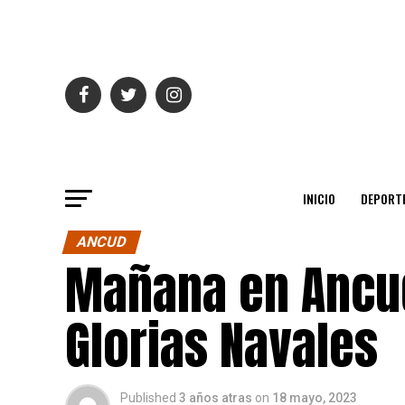
INICIO
DEPORT
ANCUD
Mañana en Ancud:
Glorias Navales
Published
3 años atras
on
18 mayo, 2023