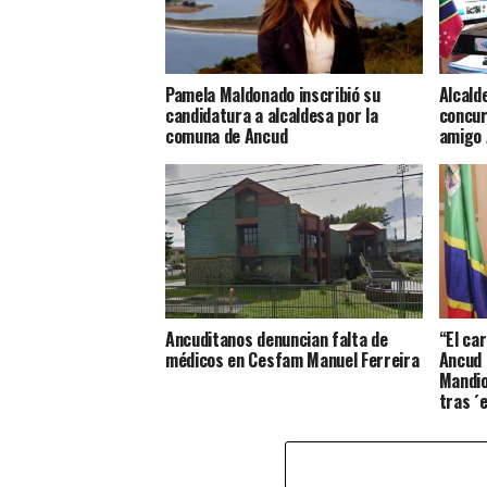
Pamela Maldonado inscribió su
Alcald
candidatura a alcaldesa por la
concur
comuna de Ancud
amigo 
Ancuditanos denuncian falta de
“El car
médicos en Cesfam Manuel Ferreira
Ancud 
Mandio
tras ´
profes