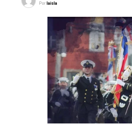
Por
laisla