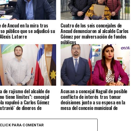
e de Ancud en la mira tras
Cuatro de los seis concejales de
so público que se adjudicó su
Ancud denunciaron al alcalde Carlos
Alexis Latorre
Gómez por malversación de fondos
públicos
a de rajismo del alcalde de
Acusan a concejal Naguil de posible
no tiene límites”: concejal
conflicto de interés tras tomar
la vapuleó a Carlos Gómez
decisiones junto a su esposa en la
extravió´ de dineros de
mesa del concejo municipal de
ores
Ancud
CLICK PARA COMENTAR