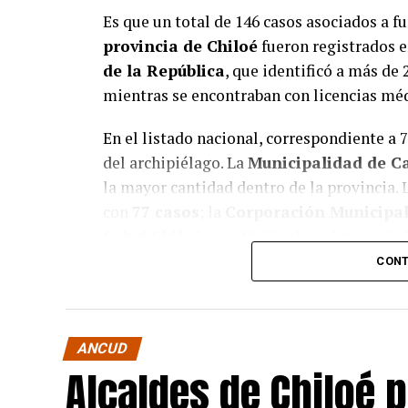
Es que un total de 146 casos asociados a f
provincia de Chiloé
fueron registrados e
de la República
, que identificó a más de 
mientras se encontraban con licencias méd
En el listado nacional, correspondiente a 
del archipiélago. La
Municipalidad de C
la mayor cantidad dentro de la provincia. 
con
77 casos
; la
Corporación Municipal
Salud Chiloé
, con
11
. También figuran la
Municipalidad de Quellón
y la
Municip
CONT
Municipalidad de Curaco de Vélez
, co
Estas cifras corresponden a funcionarios q
ANCUD
que contaban con licencia médica activa, l
Alcaldes de Chiloé 
laboral y que exige su permanencia en terr