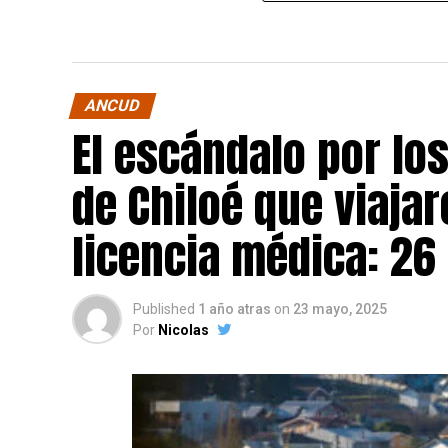
ANCUD
El escándalo por lo
de Chiloé que viajar
licencia médica: 26
Published
1 año atras
on
23 mayo, 2025
Por
Nicolas