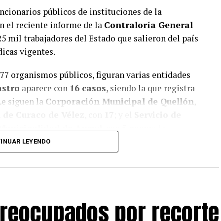
uncionarios públicos de instituciones de la
n el reciente informe de la
Contraloría General
25 mil trabajadores del Estado que salieron del país
icas vigentes.
777 organismos públicos, figuran varias entidades
astro
aparece con
16 casos
, siendo la que registra
Le siguen la
Corporación Municipal de Quellón
,
 de Curaco de Vélez
, con
17
; y el
Servicio de
Municipalidad de Ancud
, con
5 casos
; la
alidad de Puqueldón
, con
4 cada una
; la
INUAR LEYENDO
n
2
; y la
Municipalidad de Quinchao
, con
1 caso
.
ue realizaron salidas del país durante los días en
o que infringe la normativa que regula el reposo
preocupados por recorte
itorio nacional salvo autorización específica.