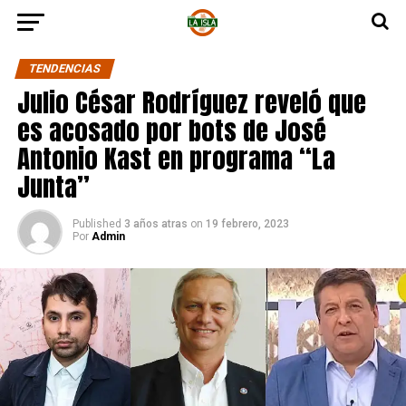
TENDENCIAS
Julio César Rodríguez reveló que
es acosado por bots de José
Antonio Kast en programa “La
Junta”
Published
3 años atras
on
19 febrero, 2023
Por
Admin