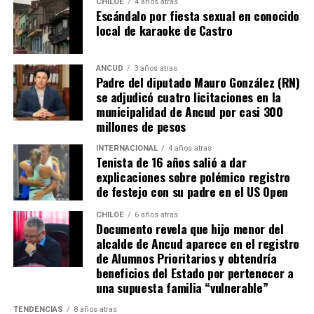
CHILOE
4 años atras
Escándalo por fiesta sexual en conocido
local de karaoke de Castro
ANCUD
3 años atras
Padre del diputado Mauro González (RN)
se adjudicó cuatro licitaciones en la
municipalidad de Ancud por casi 300
millones de pesos
INTERNACIONAL
4 años atras
Tenista de 16 años salió a dar
explicaciones sobre polémico registro
de festejo con su padre en el US Open
CHILOE
6 años atras
Documento revela que hijo menor del
alcalde de Ancud aparece en el registro
de Alumnos Prioritarios y obtendría
beneficios del Estado por pertenecer a
una supuesta familia “vulnerable”
TENDENCIAS
8 años atras