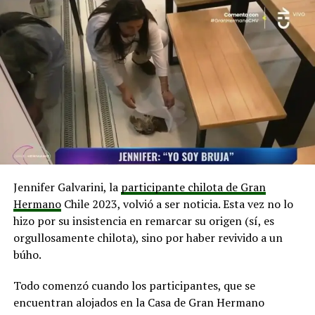
¿Cómo sería el primer hotel en la Luna?
La IA señaló que la construcción de un hotel en la Luna
representa un logro monumental de la ingeniería
espacial y la arquitectura futurista. Siguiendo esa visión,
el chatbot indicó que dicha construcción contaría con
las siguientes características:
Estaría ubicado en la superficie lunar,
probablemente cerca de uno de los polos, para
aprovechar la luz solar continua y las temperaturas
Jennifer Galvarini, la
participante chilota de Gran
moderadas.
Hermano
Chile 2023, volvió a ser noticia. Esta vez no lo
El diseño sería futurista y funcional, construido para
hizo por su insistencia en remarcar su origen (sí, es
resistir la radiación cósmica, las temperaturas
orgullosamente chilota), sino por haber revivido a un
extremas y las condiciones lunares. Podría estar
búho.
enterrado parcialmente bajo tierra para protegerse
de los impactos de micrometeoritos.
Todo comenzó cuando los participantes, que se
encuentran alojados en la Casa de Gran Hermano
Las habitaciones podrían estar equipadas con