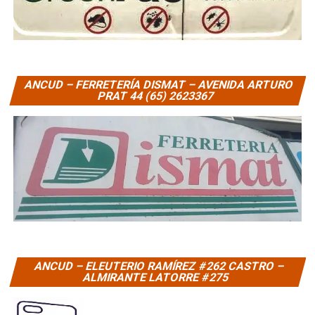
ANCUD – FERRETERÍA DISMAT – AVENIDA ARTURO
PRAT 44 (65) 2623367
ANCUD – ELEUTERIO RAMÍREZ #262 CASTRO –
ALMIRANTE LATORRE #275