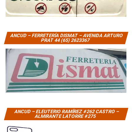
ANCUD – FERRETERÍA DISMAT – AVENIDA ARTURO
PRAT 44 (65) 2623367
ANCUD – ELEUTERIO RAMÍREZ #262 CASTRO –
ALMIRANTE LATORRE #275