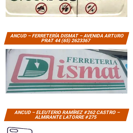
ANCUD – FERRETERÍA DISMAT – AVENIDA ARTURO
PRAT 44 (65) 2623367
ANCUD – ELEUTERIO RAMÍREZ #262 CASTRO –
ALMIRANTE LATORRE #275