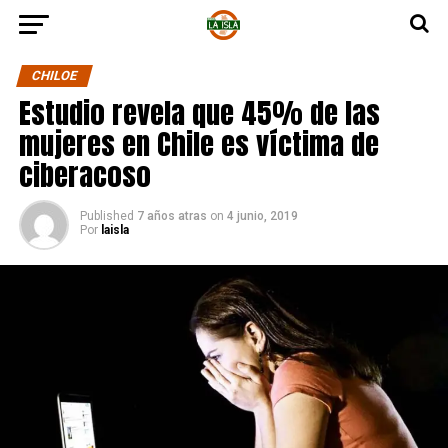
CHILOE
Estudio revela que 45% de las
mujeres en Chile es víctima de
ciberacoso
Published
7 años atras
on
4 junio, 2019
Por
laisla