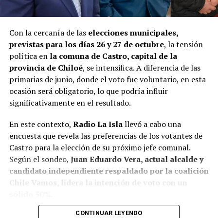
Con la cercanía de las
elecciones municipales,
previstas para los días 26 y 27 de octubre
, la tensión
política en
la comuna de Castro, capital de la
provincia de Chiloé
, se intensifica. A diferencia de las
primarias de junio, donde el voto fue voluntario, en esta
ocasión será obligatorio, lo que podría influir
significativamente en el resultado.
En este contexto,
Radio La Isla
llevó a cabo una
encuesta que revela las preferencias de los votantes de
Castro para la elección de su próximo jefe comunal.
Según el sondeo,
Juan Eduardo Vera, actual alcalde y
candidato independiente respaldado por la coalición
Chile Vamos, lidera la intención de voto con un
sólido 50%.
CONTINUAR LEYENDO
Baltazar Elgueta, candidato del Partido Socialista