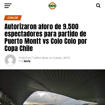
CHILOE
Autorizaron aforo de 9.500
espectadores para partido de
Puerto Montt vs Colo Colo por
Copa Chile
Published
7 años atras
on
4 junio, 2019
Por
laisla