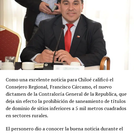
conseguir mejoras en infraestructura para satisfacer la
creciente demanda educacional del sector.
Al respecto, el concejal Enrique Soto Díaz expresó
:
«Estoy conforme por ir cumpliendo compromisos
que asumí con la comunidad rural. Estamos
avanzando en una necesidad escolar que es evidente
y hoy he podido concretar el principal enlace con el
Ministerio de Educación.»
Soto Díaz también destacó su continuo apoyo a la
comunidad:
«En paralelo, he estado acompañando a
Como una excelente noticia para Chiloé calificó el
la comunidad en lo que fue su presentación al
Consejero Regional, Francisco Cárcamo, el nuevo
concejo municipal, donde ya evaluamos aportar a
dictamen de la Contraloría General de la Republica, que
este sueño con la futura compra de un terreno que
deja sin efecto la prohibición de saneamiento de títulos
permita el crecimiento de la escuela y así poder
de dominio de sitios inferiores a 5 mil metros cuadrados
albergar la enseñanza media que todos anhelamos.»
en sectores rurales.
«Es un orgullo aportar al sueño educativo de esta
El personero dio a conocer la buena noticia durante el