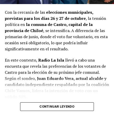
Con la cercanía de las
elecciones municipales,
previstas para los días 26 y 27 de octubre
, la tensión
política en
la comuna de Castro, capital de la
provincia de Chiloé
, se intensifica. A diferencia de las
primarias de junio, donde el voto fue voluntario, en esta
ocasión será obligatorio, lo que podría influir
significativamente en el resultado.
En este contexto,
Radio La Isla
llevó a cabo una
encuesta que revela las preferencias de los votantes de
Castro para la elección de su próximo jefe comunal.
Según el sondeo,
Juan Eduardo Vera, actual alcalde y
candidato independiente respaldado por la coalición
Chile Vamos, lidera la intención de voto con un
sólido 50%.
CONTINUAR LEYENDO
Baltazar Elgueta, candidato del Partido Socialista