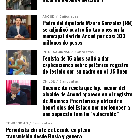
“Efectivamente al interpretar el dictamen de
Contraloría, si bien es cierto, permite nuevamente
ANCUD
3 años atras
Padre del diputado Mauro González (RN)
sanear sitios, sobre la propiedad particular en el
se adjudicó cuatro licitaciones en la
sector rural específicamente, viene con algunas
municipalidad de Ancud por casi 300
precisiones y van a ser más rigurosos en la
millones de pesos
ocupación material, es decir, la persona que quiera
sanear tiene que tener un inmueble construido
INTERNACIONAL
4 años atras
Tenista de 16 años salió a dar
sobre el sitio, tiene que estar cerrado, tiene que
explicaciones sobre polémico registro
estar conectado idealmente a los servicios básicos,
de festejo con su padre en el US Open
idealmente a agua potable, luz eléctrica y tener
dominio de ocupación material por más de 5 años,
CHILOE
6 años atras
Documento revela que hijo menor del
como lo dice la Ley”,
recalcó el consejero de la
alcalde de Ancud aparece en el registro
provincia de Chiloé.
de Alumnos Prioritarios y obtendría
beneficios del Estado por pertenecer a
Cabe recordar que el consejero Francisco Cárcamo había
una supuesta familia “vulnerable”
planteado esta inquietud el pasado 20 de marzo en el
TENDENCIAS
8 años atras
Consejo Regional, logrando el acuerdo de todos los
Periodista chilote es besado en plena
consejeros para oficiar al Ministerio del ramo e invitar a
transmisión desde Rusia y genera