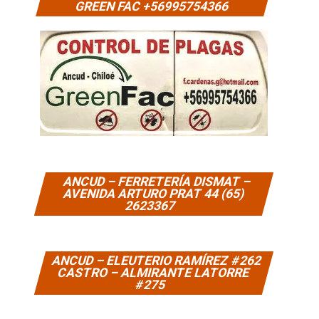
GREEN FAC +56995754366
ANCUD – FERRETERÍA DISMAT –
AVENIDA ARTURO PRAT 44 (65)
2623367
ANCUD – ELEUTERIO RAMÍREZ #262
CASTRO – ALMIRANTE LATORRE
#275