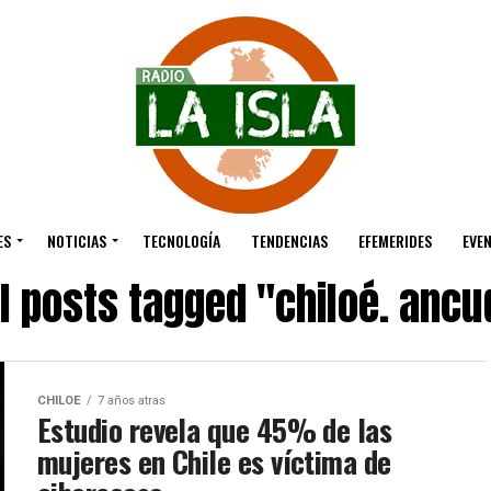
ES
NOTICIAS
TECNOLOGÍA
TENDENCIAS
EFEMERIDES
EVE
ll posts tagged "chiloé. ancu
CHILOE
7 años atras
Estudio revela que 45% de las
mujeres en Chile es víctima de