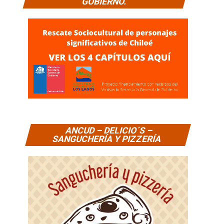
GOBIERNO.
ANCUD – DELICIO´S –
SANGUCHERÍA Y PIZZERÍA