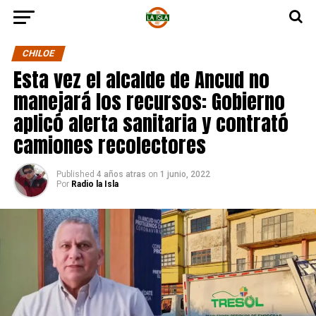
CHILOE
Esta vez el alcalde de Ancud no
manejará los recursos: Gobierno
aplicó alerta sanitaria y contrató
camiones recolectores
Published
4 años atras
on
1 junio, 2022
Por
Radio la Isla