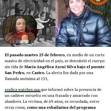
en línea con una disminución de los montos disponibles,
agregando que en su comuna tienen iniciativas
aprobadas que aún esperan financiamiento, como la
infraestructura del Club Deportivo Bernardo O’Higgins
y el cierre perimetral del Club Deportivo Aucar, obras
fundamentales para el desarrollo comunitario.
El alcalde de Quemchi, Javier Ugarte
, expresó una
situación similar, señalando que en su comuna tienen
proyectos elegibles tanto en PMU como en PMB, pero
El pasado martes 25 de febrero
, en medio de un corte
que hasta la fecha no han recibido respuesta clara sobre
masivo de electricidad en el país, se descubrió el cuerpo
si se entregarán los recursos.
“Preocupa esta situación,
sin vida de
María Angélica Ascuí Silva
bajo el puente
estos son proyectos que vienen trabajándose desde
San Pedro
, en
Castro
. La alerta fue dada por una
hace tiempo y que hoy están en riesgo por la falta de
llamada anónima al 133,
financiamiento”,
declaró.
replica watches usa
que informó sobre la presencia de
En la comuna de
Curaco de Vélez, la alcaldesa Javiera
un cadáver envuelto en una frazada y amarrado con
Yáñez
indicó que históricamente la Subdere ha apoyado
alambres. La víctima, de 69 años, es recordada, entre
a los municipios en diversos proyectos y que confía en
otras cosas,
como una exbailarina del programa