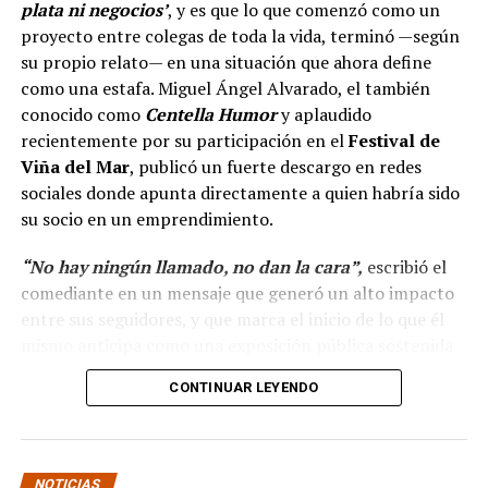
plata ni negocios’
, y es que lo que comenzó como un
proyecto entre colegas de toda la vida, terminó —según
su propio relato— en una situación que ahora define
como una estafa. Miguel Ángel Alvarado, el también
conocido como
Centella Humor
y aplaudido
recientemente por su participación en el
Festival de
Viña del Mar
, publicó un fuerte descargo en redes
sociales donde apunta directamente a quien habría sido
su socio en un emprendimiento.
“No hay ningún llamado, no dan la cara”,
escribió el
comediante en un mensaje que generó un alto impacto
entre sus seguidores, y que marca el inicio de lo que él
mismo anticipa como una exposición pública sostenida
en el tiempo.
CONTINUAR LEYENDO
“Hola a todos, ya ha
pasado más casi dos mes
NOTICIAS