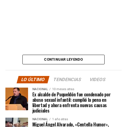
estafas. No, señor.”
Además, anticipó que llevará su denuncia a los medios,
en otras palabras, HASTA LAS ÚLTIMAS
CONSECUENCIAS:
“
Desde ya comienzo en
tele y donde sea para
CONTINUAR LEYENDO
hacer justicia.”
LO ÚLTIMO
TENDENCIAS
VIDEOS
El posteo cierra con un mensaje de agradecimiento a
NACIONAL
10 meses atras
quienes lo han acompañado desde que compartió lo
Ex alcalde de Puqueldón fue condenado por
ocurrido:
abuso sexual infantil: cumplió la pena en
libertad y ahora enfrenta nuevas causas
judiciales
“Gracias a todos por el
NACIONAL
1 año atras
apoyo!!!!”
Miguel Ángel Alvarado, «Centella Humor»,