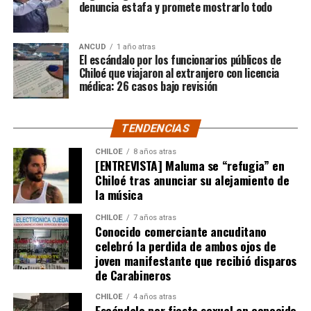
denuncia estafa y promete mostrarlo todo
Por el momento, las personas aludidas no han emitido
ANCUD
1 año atras
declaraciones públicas. La historia, según Centella,
El escándalo por los funcionarios públicos de
recién comienza y, el mencionado posteo, ha generado
Chiloé que viajaron al extranjero con licencia
médica: 26 casos bajo revisión
comentarios de todo tipo, en su gran mayoría, a favor
del humorista de Punta Arenas.
TENDENCIAS
CHILOE
8 años atras
[ENTREVISTA] Maluma se “refugia” en
Chiloé tras anunciar su alejamiento de
la música
CHILOE
7 años atras
Conocido comerciante ancuditano
celebró la perdida de ambos ojos de
joven manifestante que recibió disparos
de Carabineros
CHILOE
4 años atras
Escándalo por fiesta sexual en conocido