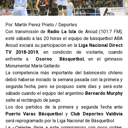
Por: Martín Perez Prieto / Deportes
Con transmisión de
Radio La Isla
de Ancud (101.7 FM),
esté sábado a las 20 horas el equipo de básquetbol ABA
Ancud iniciará su participación en la
Liga Nacional Direct
TV
2018-2019
, en condición de visitante, cuando
enfrente a
Osorno Básquetbol
, en el gimnasio
Monumental María Gallardo.
La competencia más importante del baloncesto chileno
debió haberse iniciado la semana pasada con la primera y
segunda fecha, pero se pospuso siete días y será este
sábado cuando el equipo del argentino
Bernardo Murphy
salte al rectángulo de juego.
Los dos partidos de la primera y segunda fecha ante
Puerto Varas Básquetbo
l y
Club Deportes Valdivia
será reprogramado por la Liga Nacional de Básquetbol.
La «
Celeste
» llega a este compromiso con poco rodaje,