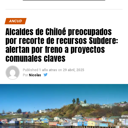
ANCUD
Alcaldes de Chiloé preocupados
por recorte de recursos Subdere:
alertan por freno a proyectos
comunales claves
Published
1 año atras
on
29 abril, 2025
Por
Nicolas