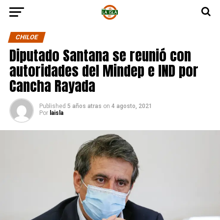
CHILOE
Diputado Santana se reunió con
autoridades del Mindep e IND por
Cancha Rayada
Published
5 años atras
on
4 agosto, 2021
Por
laisla