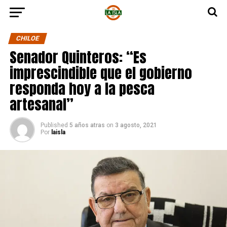
CHILOE
Senador Quinteros: “Es
imprescindible que el gobierno
responda hoy a la pesca
artesanal”
Published
5 años atras
on
3 agosto, 2021
Por
laisla