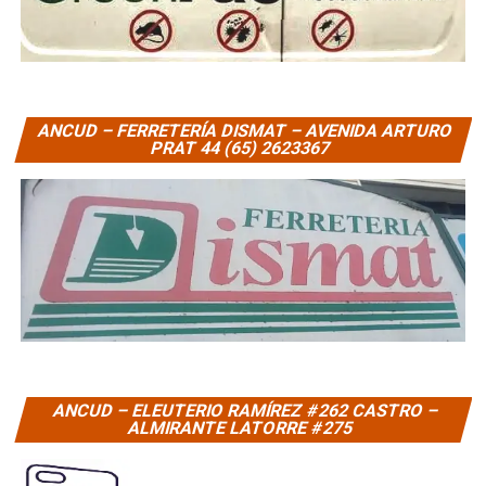
ANCUD – FERRETERÍA DISMAT – AVENIDA ARTURO
PRAT 44 (65) 2623367
ANCUD – ELEUTERIO RAMÍREZ #262 CASTRO –
ALMIRANTE LATORRE #275