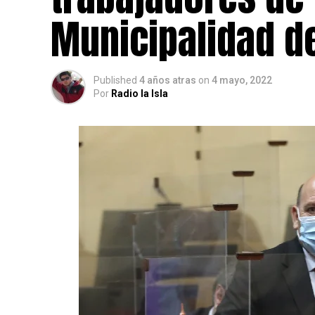
Municipalidad d
Published
4 años atras
on
4 mayo, 2022
Por
Radio la Isla