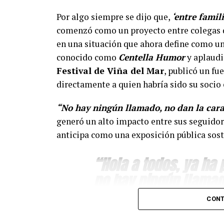
Por algo siempre se dijo que,
‘entre famil
comenzó como un proyecto entre colegas d
en una situación que ahora define como un
conocido como
Centella Humor
y aplaudi
Festival de Viña del Mar
, publicó un fu
directamente a quien habría sido su soci
“No hay ningún llamado, no dan la cara
generó un alto impacto entre sus seguidor
anticipa como una exposición pública sost
“Hola a todos, ya ha
no hay ningún llamad
para pagar lo que yo 
CONT
hizo.”