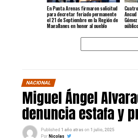
En Punta Arenas firmaron solicitud
Cuatro
para decretar feriado permanente
Ancud 
el 21 de Septiembre en la Región de
Gómez 
Magallanes en honor al pueblo
públic
Chilote
NACIONAL
Miguel Ángel Alvara
denuncia estafa y p
Published
1 año atras
on
1 julio, 2025
Por
Nicolas