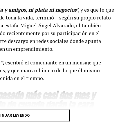
ia y amigos, ni plata ni negocios’
, y es que lo que
e toda la vida, terminó —según su propio relato—
a estafa. Miguel Ángel Alvarado, el también
do recientemente por su participación en el
erte descargo en redes sociales donde apunta
o en un emprendimiento.
”,
escribió el comediante en un mensaje que
es, y que marca el inicio de lo que él mismo
enida en el tiempo.
 pasado más casi dos mes y
o de cuando darán la cara
con tanto sacrificio se
INUAR LEYENDO