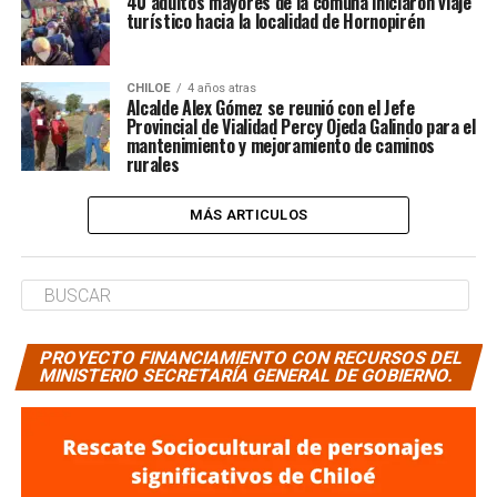
40 adultos mayores de la comuna iniciaron viaje
turístico hacia la localidad de Hornopirén
CHILOE
4 años atras
Alcalde Alex Gómez se reunió con el Jefe
Provincial de Vialidad Percy Ojeda Galindo para el
mantenimiento y mejoramiento de caminos
rurales
MÁS ARTICULOS
PROYECTO FINANCIAMIENTO CON RECURSOS DEL
MINISTERIO SECRETARÍA GENERAL DE GOBIERNO.