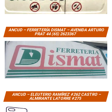
ANCUD – FERRETERÍA DISMAT – AVENIDA ARTURO
PRAT 44 (65) 2623367
ANCUD – ELEUTERIO RAMÍREZ #262 CASTRO –
ALMIRANTE LATORRE #275