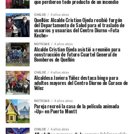
que perdieron todo producto de un incendio
CHILOE
4 años atras
Quellón: Alcalde Cristian Ojeda recibió furgón
del Departamento de Salud para el traslado de
usuarios y usuarias del Centro Diurno «Futa
Keche»
NOTICIAS
4 años atras
Alcalde Cristian Ojeda asistió a reunión para
construcción de futuro Cuartel General de
Bomberos de Quellón
CHILOE
4 años atras
Alcaldesa Javiera Yáñez destaca bingo para
adultos mayores del Centro Diurno de Curaco de
Vélez
NOTICIAS
4 años atras
Pareja recreó la casa de la película animada
«Up» en Puerto Montt
CHILOE
4 años atras