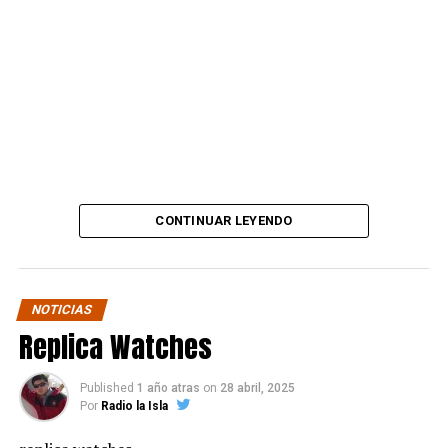
“Amigos, este es el lugar
que el sr trompeta y
secuaces me estafó.
Desde ahora subiré mil
fotos y videos donde
mostraré cómo estaba y
lo dejé este local que se
CONTINUAR LEYENDO
hizo en sociedad con el
que era un gran amigo.”
NOTICIAS
Replica Watches
La publicación también deja ver su decisión de avanzar
en todos los frentes posibles:
Published
1 año atras
on
28 abril, 2025
Por
Radio la Isla
“Llegaré hasta las últimas