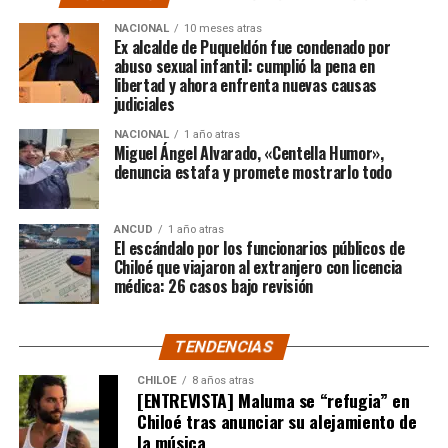
El posteo cierra con un mensaje de agradecimiento a
NACIONAL
10 meses atras
quienes lo han acompañado desde que compartió lo
Ex alcalde de Puqueldón fue condenado por
ocurrido:
abuso sexual infantil: cumplió la pena en
libertad y ahora enfrenta nuevas causas
judiciales
“Gracias a todos por el
NACIONAL
1 año atras
apoyo!!!!”
Miguel Ángel Alvarado, «Centella Humor»,
denuncia estafa y promete mostrarlo todo
Por el momento, las personas aludidas no han emitido
ANCUD
1 año atras
declaraciones públicas. La historia, según Centella,
El escándalo por los funcionarios públicos de
recién comienza y, el mencionado posteo, ha generado
Chiloé que viajaron al extranjero con licencia
médica: 26 casos bajo revisión
comentarios de todo tipo, en su gran mayoría, a favor
del humorista de Punta Arenas.
TENDENCIAS
CHILOE
8 años atras
[ENTREVISTA] Maluma se “refugia” en
Chiloé tras anunciar su alejamiento de
la música