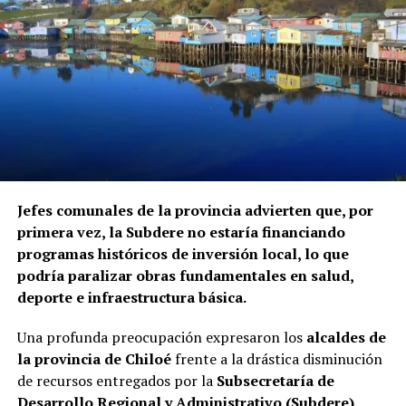
El informe fue elaborado mediante el cruce de registros
de la Superintendencia de Seguridad Social, Fonasa y el
Servicio Nacional de Migraciones, a requerimiento de la
Contraloría. Hasta el momento, ninguna de las
instituciones mencionadas ha informado si ha iniciado
procedimientos disciplinarios ni ha emitido
declaraciones sobre los casos detectados.
La Contraloría ha anunciado que continuará con las
Jefes comunales de la provincia advierten que, por
fiscalizaciones y solicitará antecedentes a cada
primera vez, la Subdere no estaría financiando
organismo involucrado para determinar las
programas históricos de inversión local, lo que
responsabilidades administrativas correspondientes.
podría paralizar obras fundamentales en salud,
deporte e infraestructura básica.
Una profunda preocupación expresaron los
alcaldes de
la provincia de Chiloé
frente a la drástica disminución
de recursos entregados por la
Subsecretaría de
Desarrollo Regional y Administrativo (Subdere)
,