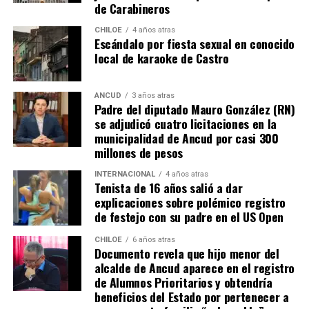
iniciativa.
de Carabineros
millones de pesos, respectivamente.
CHILOE
4 años atras
Escándalo por fiesta sexual en conocido
La minuta afirma que estos avances reflejan una apuesta
local de karaoke de Castro
por la equidad territorial, y que se continuará apoyando
a las comunas con mayores necesidades, aunque en la
práctica, los alcaldes coinciden en que el actual
ANCUD
3 años atras
Padre del diputado Mauro González (RN)
escenario genera incertidumbre y podría traducirse en
se adjudicó cuatro licitaciones en la
la paralización de iniciativas prioritarias para el
municipalidad de Ancud por casi 300
desarrollo local.
millones de pesos
“Se
guimos trabajando con esperanza, pero sin
INTERNACIONAL
4 años atras
Tenista de 16 años salió a dar
certezas”
, concluyó el alcalde de Quemchi, reflejando el
explicaciones sobre polémico registro
sentimiento generalizado entre los ediles de Chiloé ante
de festejo con su padre en el US Open
la disminución de recursos provenientes de la Subdere.
CHILOE
6 años atras
Documento revela que hijo menor del
alcalde de Ancud aparece en el registro
de Alumnos Prioritarios y obtendría
beneficios del Estado por pertenecer a