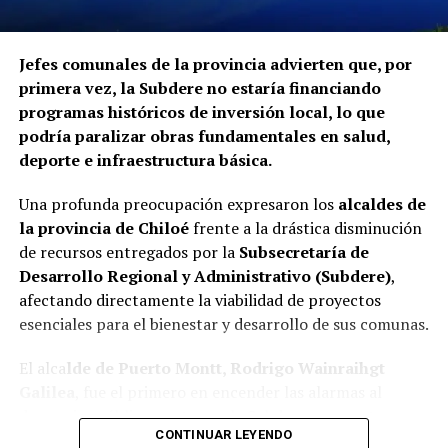
Jefes comunales de la provincia advierten que, por
primera vez, la Subdere no estaría financiando
programas históricos de inversión local, lo que
podría paralizar obras fundamentales en salud,
deporte e infraestructura básica.
Una profunda preocupación expresaron los
alcaldes de
la provincia de Chiloé
frente a la drástica disminución
de recursos entregados por la
Subsecretaría de
Desarrollo Regional y Administrativo (Subdere)
,
afectando directamente la viabilidad de proyectos
esenciales para el bienestar y desarrollo de sus comunas.
El alca
lde de Puerto Montt, Rodrigo Wainraihgt
Galilea
, fue el primero en encender las alarmas al
denunciar públicamente que la Subdere no cuenta con
CONTINUAR LEYENDO
fondos para financiar iniciativas del Programa de