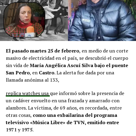
infraestructura del Club Deportivo Bernardo O’Higgins
y el cierre perimetral del Club Deportivo Aucar, obras
fundamentales para el desarrollo comunitario.
El alcalde de Quemchi, Javier Ugarte
, expresó una
situación similar, señalando que en su comuna tienen
proyectos elegibles tanto en PMU como en PMB, pero
El pasado martes 25 de febrero
, en medio de un corte
que hasta la fecha no han recibido respuesta clara sobre
masivo de electricidad en el país, se descubrió el cuerpo
si se entregarán los recursos.
“Preocupa esta situación,
sin vida de
María Angélica Ascuí Silva
bajo el puente
estos son proyectos que vienen trabajándose desde
San Pedro
, en
Castro
. La alerta fue dada por una
hace tiempo y que hoy están en riesgo por la falta de
llamada anónima al 133,
financiamiento”,
declaró.
replica watches usa
que informó sobre la presencia de
En la comuna de
Curaco de Vélez, la alcaldesa Javiera
un cadáver envuelto en una frazada y amarrado con
Yáñez
indicó que históricamente la Subdere ha apoyado
alambres. La víctima, de 69 años, es recordada, entre
a los municipios en diversos proyectos y que confía en
otras cosas,
como una exbailarina del programa
que durante el año se asignen nuevos recursos, aunque
televisivo «Música Libre» de TVN, emitido entre
reconoció una disminución evidente en comparación
1971 y 1975
.
con ejercicios anteriores. Señaló que su administración