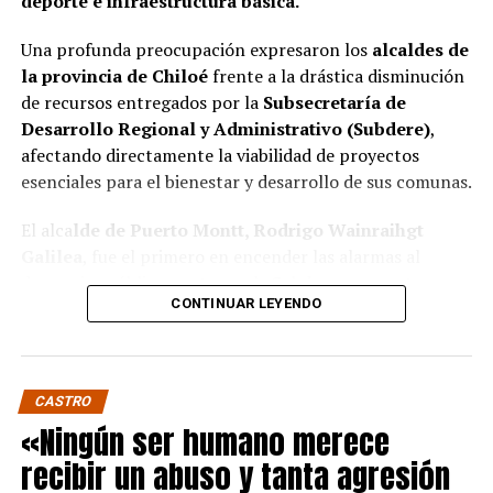
deporte e infraestructura básica.
Una profunda preocupación expresaron los
alcaldes de
la provincia de Chiloé
frente a la drástica disminución
de recursos entregados por la
Subsecretaría de
Desarrollo Regional y Administrativo (Subdere)
,
afectando directamente la viabilidad de proyectos
esenciales para el bienestar y desarrollo de sus comunas.
El alca
lde de Puerto Montt, Rodrigo Wainraihgt
Galilea
, fue el primero en encender las alarmas al
denunciar públicamente que la Subdere no cuenta con
CONTINUAR LEYENDO
fondos para financiar iniciativas del Programa de
Mejoramiento Urbano (PMU) ni del Programa de
Mejoramiento de Barrios (PMB), a pesar de que muchas
ya estaban declaradas elegibles.
“Por primera vez en la
CASTRO
historia, la Subdere no tiene recursos para estos
«Ningún ser humano merece
programas fundamentales”,
afirmó el edil de la capital
recibir un abuso y tanta agresión
regional de Los Lagos.