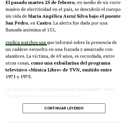
proyectos elegibles tanto en PMU como en PMB, pero
El pasado martes 25 de febrero
, en medio de un corte
que hasta la fecha no han recibido respuesta clara sobre
masivo de electricidad en el país, se descubrió el cuerpo
si se entregarán los recursos.
“Preocupa esta situación,
sin vida de
María Angélica Ascuí Silva
bajo el puente
estos son proyectos que vienen trabajándose desde
San Pedro
, en
Castro
. La alerta fue dada por una
hace tiempo y que hoy están en riesgo por la falta de
llamada anónima al 133,
financiamiento”,
declaró.
replica watches usa
que informó sobre la presencia de
En la comuna de
Curaco de Vélez, la alcaldesa Javiera
un cadáver envuelto en una frazada y amarrado con
Yáñez
indicó que históricamente la Subdere ha apoyado
alambres. La víctima, de 69 años, es recordada, entre
a los municipios en diversos proyectos y que confía en
otras cosas,
como una exbailarina del programa
que durante el año se asignen nuevos recursos, aunque
televisivo «Música Libre» de TVN, emitido entre
reconoció una disminución evidente en comparación
1971 y 1975
.
con ejercicios anteriores. Señaló que su administración
ha presentado iniciativas por más de 200 millones de
Un día después,
Andrés Mauricio Hernández Toro,
pesos en distintas líneas de financiamiento, y que, pese
ciudadano colombiano de 46 años
,
a los esfuerzos, los fondos aún no han llegado,
panerai copy
se entregó voluntariamente a la Segunda
generando preocupación en su equipo municipal.
CONTINUAR LEYENDO
Comisaría de Carabineros de Castro, confesando el
Desde
Puqueldón, el alcalde Alejandro Cárdenas
crimen.
La Fiscalía solicitó la ampliación de su