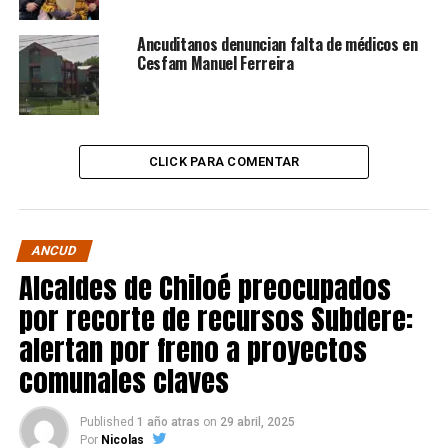
Ancuditanos denuncian falta de médicos en
Cesfam Manuel Ferreira
CLICK PARA COMENTAR
ANCUD
Alcaldes de Chiloé preocupados
por recorte de recursos Subdere:
alertan por freno a proyectos
comunales claves
Published
1 año atras
on
29 abril, 2025
Por
Nicolas