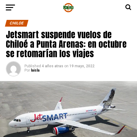
CHILOE
Jetsmart suspende vuelos de
Chiloé a Punta Arenas: en octubre
se retomarían los viajes
Published
4 años atras
on
19 mayo, 2022
Por
laisla