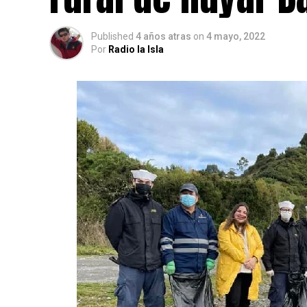
Published
4 años atras
on
4 mayo, 2022
Por
Radio la Isla