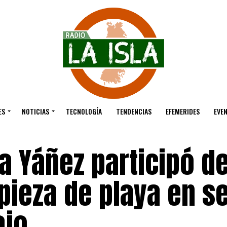
ES
NOTICIAS
TECNOLOGÍA
TENDENCIAS
EFEMERIDES
EVE
a Yáñez participó d
pieza de playa en s
ajo