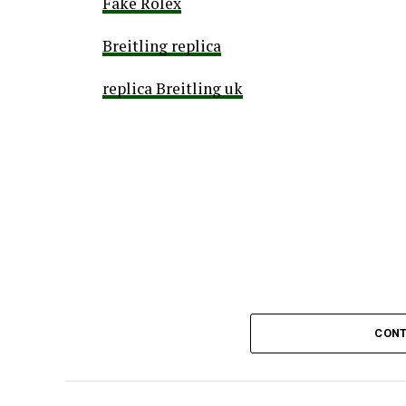
Fake Rolex
dejé este local que s
Breitling replica
que era un gran amig
replica Breitling uk
La publicación también deja ver su decisió
“Llegaré hasta las ú
último ríe mejor.”
“A mí no me callará
tapando sus mentiras 
Además, anticipó que llevará su denuncia 
ÚLTIMAS CONSECUENCIAS:
CONT
“
Desde ya comienzo e