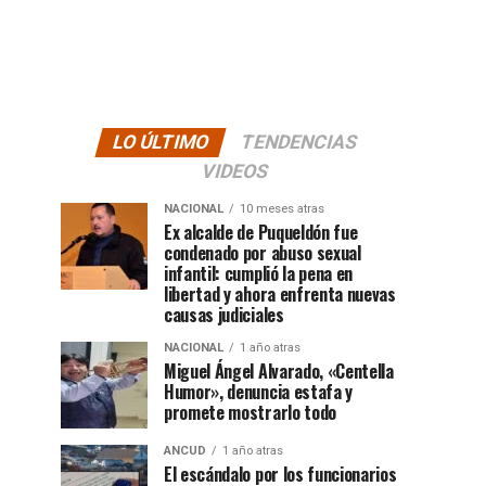
LO ÚLTIMO
TENDENCIAS
VIDEOS
NACIONAL
10 meses atras
Ex alcalde de Puqueldón fue
condenado por abuso sexual
infantil: cumplió la pena en
libertad y ahora enfrenta nuevas
causas judiciales
NACIONAL
1 año atras
Miguel Ángel Alvarado, «Centella
Humor», denuncia estafa y
promete mostrarlo todo
ANCUD
1 año atras
El escándalo por los funcionarios