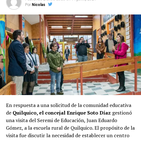
candidata a la presidencia, Evelyn Matthei
. Su gestión
Por
Nicolas
al frente del municipio parece haberle asegurado un
respaldo considerable entre los votantes, lo que se
refleja en la encuesta.
Las elecciones de octubre serán decisivas para Castro, y
los próximos días serán cruciales para todos los
candidatos en la recta final hacia las urnas.
En respuesta a una solicitud de la comunidad educativa
de
Quilquico, el concejal Enrique Soto Díaz
gestionó
una visita del Seremi de Educación, Juan Eduardo
Gómez, a la escuela rural de Quilquico. El propósito de la
visita fue discutir la necesidad de establecer un centro