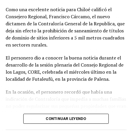
Soto Díaz también destacó su continuo apoyo a la
comunidad:
«En paralelo, he estado acompañando a
Como una excelente noticia para Chiloé calificó el
la comunidad en lo que fue su presentación al
Consejero Regional, Francisco Cárcamo, el nuevo
concejo municipal, donde ya evaluamos aportar a
dictamen de la Contraloría General de la Republica, que
este sueño con la futura compra de un terreno que
deja sin efecto la prohibición de saneamiento de títulos
permita el crecimiento de la escuela y así poder
de dominio de sitios inferiores a 5 mil metros cuadrados
albergar la enseñanza media que todos anhelamos.»
en sectores rurales.
«Es un orgullo aportar al sueño educativo de esta
El personero dio a conocer la buena noticia durante el
comunidad. Desde su equipo profesional han hecho
desarrollo de la sesión plenaria del Consejo Regional de
invaluables aportes a nuestra identidad. Son un
los Lagos, CORE, celebrada el miércoles último en la
grupo fantástico, con grandes liderazgos que hoy son
localidad de Futaleufú, en la provincia de Palena.
pioneros y vanguardistas en la educación rural de
nuestro país,»
concluyó.
En la ocasión, el personero recordó que había una
indicación de Contraloría que impedía a muchas familias
La gestión de Soto y la visita del Seremi de Educación
no poder regularizar sus pequeñas propiedades que eran
representan un paso significativo hacia la mejora y
inferiores a 5 mil metros cuadrados, pero fue el mismo
expansión de la educación en la península de Rilán,
CONTINUAR LEYENDO
organismo contralor que dispuso de otro dictamen la
atendiendo a las necesidades y aspiraciones de la
semana pasada, para dejar sin efecto la indicación