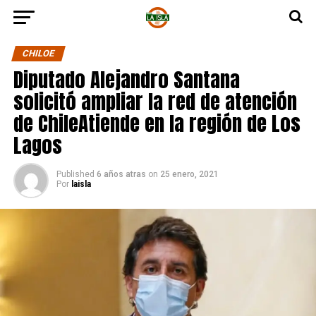
CHILOE
Diputado Alejandro Santana
solicitó ampliar la red de atención
de ChileAtiende en la región de Los
Lagos
Published
6 años atras
on
25 enero, 2021
Por
laisla