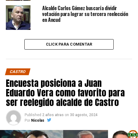
Alcalde Carlos Gómez buscaría dividir
votación para lograr su tercera reelección
en Ancud
CLICK PARA COMENTAR
CASTRO
Encuesta posiciona a Juan
Eduardo Vera como favorito para
ser reelegido alcalde de Castro
Published
2 años atras
on
30 agosto, 2024
Por
Nicolas