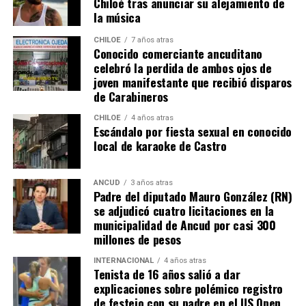
Chiloé tras anunciar su alejamiento de
de Bienes Raíces, pero su tramitación fue rechazada.
la música
El Consejero Francisco Cárcamo insistió que el nuevo
CHILOE
7 años atras
dictamen de Contraloría es una buena noticia para
Conocido comerciante ancuditano
celebró la perdida de ambos ojos de
muchas familias que desde hace un tiempo venían
joven manifestante que recibió disparos
tramitando la regularización de sus sitios, aunque ahora
de Carabineros
también tendrán que responder con algunos requisitos
como por ejemplo tener un periodo de ocupación de la
CHILOE
4 años atras
Escándalo por fiesta sexual en conocido
propiedad por más de 5 años.
local de karaoke de Castro
“Efectivamente al interpretar el dictamen de
Contraloría, si bien es cierto, permite nuevamente
ANCUD
3 años atras
Padre del diputado Mauro González (RN)
sanear sitios, sobre la propiedad particular en el
se adjudicó cuatro licitaciones en la
sector rural específicamente, viene con algunas
municipalidad de Ancud por casi 300
precisiones y van a ser más rigurosos en la
millones de pesos
ocupación material, es decir, la persona que quiera
sanear tiene que tener un inmueble construido
INTERNACIONAL
4 años atras
Tenista de 16 años salió a dar
sobre el sitio, tiene que estar cerrado, tiene que
explicaciones sobre polémico registro
estar conectado idealmente a los servicios básicos,
de festejo con su padre en el US Open