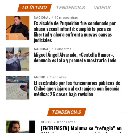
comunidad educativa local.
anterior.
LO ÚLTIMO
TENDENCIAS
VIDEOS
“En su minuto, lamentablemente hubo un dictamen
NACIONAL
10 meses atras
de Contraloría que prohibía los saneamientos de
Ex alcalde de Puqueldón fue condenado por
abuso sexual infantil: cumplió la pena en
sitios, sobre la Ley 2.695, y eso lo consideramos una
libertad y ahora enfrenta nuevas causas
medida injusta por un caso particular que ocurrió en
judiciales
Santiago y que estaba afectando a la gente de
NACIONAL
1 año atras
nuestra provincia. Afortunadamente un nuevo
Miguel Ángel Alvarado, «Centella Humor»,
dictamen de Contraloría General de la República
denuncia estafa y promete mostrarlo todo
deja sin efecto esa resolución y va a permitir
nuevamente que todas las carpetas de saneamiento
ANCUD
1 año atras
de títulos de dominios sobre la propiedad particular,
El escándalo por los funcionarios públicos de
vuelvan a seguir su tramitación y puedan obtener su
Chiloé que viajaron al extranjero con licencia
título de dominio”,
médica: 26 casos bajo revisión
expresó el Consejero Cárcamo.
Recordó que, en un caso puntual, un vecino de la
TENDENCIAS
comuna de Castro, que tenía un expediente que cumplía
con todos los antecedentes técnicos, administrativos y
CHILOE
8 años atras
[ENTREVISTA] Maluma se “refugia” en
jurídicos, solo le faltaba la inscripción en el Conservador