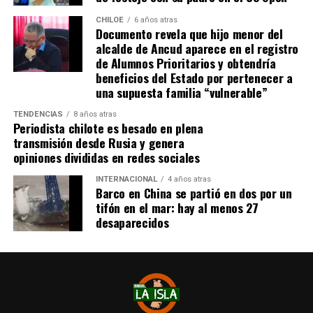
idealmente a agua potable, luz eléctrica y tener
dominio de ocupación material por más de 5 años,
CHILOE
6 años atras
Documento revela que hijo menor del
como lo dice la Ley”,
recalcó el consejero de la
alcalde de Ancud aparece en el registro
provincia de Chiloé.
de Alumnos Prioritarios y obtendría
beneficios del Estado por pertenecer a
Cabe recordar que el consejero Francisco Cárcamo había
una supuesta familia “vulnerable”
planteado esta inquietud el pasado 20 de marzo en el
TENDENCIAS
8 años atras
Consejo Regional, logrando el acuerdo de todos los
Periodista chilote es besado en plena
consejeros para oficiar al Ministerio del ramo e invitar a
transmisión desde Rusia y genera
la Seremi de Bienes Nacionales para informar de la
opiniones divididas en redes sociales
situación.
INTERNACIONAL
4 años atras
Barco en China se partió en dos por un
El personero indicó que la aplicación del dictamen de
tifón en el mar: hay al menos 27
Contraloría había generado una tremenda
desaparecidos
contradicción entre ministerios, dado que por un lado el
Ministerio de Bienes Nacionales no entregaba títulos de
dominio y por otra parte el Ministerio de Vivienda
llamaba a postular a subsidios habitaciones rurales,
recalcando que para acceder a este beneficio, se deben