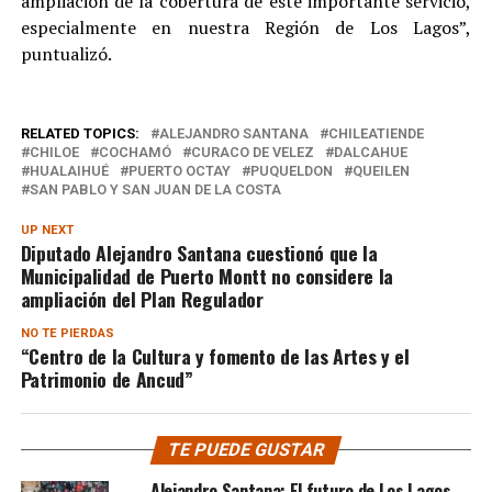
ampliación de la cobertura de este importante servicio,
especialmente en nuestra Región de Los Lagos”,
puntualizó.
RELATED TOPICS:
ALEJANDRO SANTANA
CHILEATIENDE
CHILOE
COCHAMÓ
CURACO DE VELEZ
DALCAHUE
HUALAIHUÉ
PUERTO OCTAY
PUQUELDON
QUEILEN
SAN PABLO Y SAN JUAN DE LA COSTA
UP NEXT
Diputado Alejandro Santana cuestionó que la
Municipalidad de Puerto Montt no considere la
ampliación del Plan Regulador
NO TE PIERDAS
“Centro de la Cultura y fomento de las Artes y el
Patrimonio de Ancud”
TE PUEDE GUSTAR
Alejandro Santana: El futuro de Los Lagos