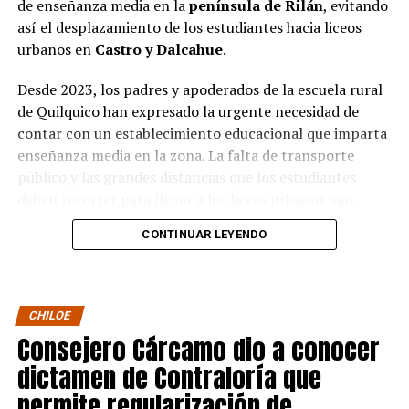
de enseñanza media en la
península de Rilán
, evitando
así el desplazamiento de los estudiantes hacia liceos
urbanos en
Castro y Dalcahue
.
Desde 2023, los padres y apoderados de la escuela rural
de Quilquico han expresado la urgente necesidad de
contar con un establecimiento educacional que imparta
enseñanza media en la zona. La falta de transporte
público y las grandes distancias que los estudiantes
deben recorrer para llegar a los liceos urbanos han
generado preocupaciones sobre el desapego familiar y el
CONTINUAR LEYENDO
aumento de la deserción escolar.
Durante la visita, el Seremi de Educación pudo conocer
de primera mano el proyecto educativo de la escuela, el
CHILOE
cual tiene una fuerte orientación cultural, ambiental e
Consejero Cárcamo dio a conocer
indígena. Los padres y apoderados presentaron sus
dictamen de Contraloría que
argumentos sobre la necesidad de avanzar en la
creación de un centro de enseñanza media en la
permite regularización de