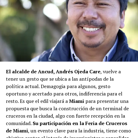
agregando que en su comuna tienen iniciativas
aprobadas que aún esperan financiamiento, como la
infraestructura del Club Deportivo Bernardo O’Higgins
y el cierre perimetral del Club Deportivo Aucar, obras
fundamentales para el desarrollo comunitario.
El alcalde de Quemchi, Javier Ugarte
, expresó una
situación similar, señalando que en su comuna tienen
proyectos elegibles tanto en PMU como en PMB, pero
El alcalde de Ancud, Andrés Ojeda Care
, vuelve a
que hasta la fecha no han recibido respuesta clara sobre
tener un gesto que se ubica a las antípodas de la
si se entregarán los recursos.
“Preocupa esta situación,
política actual. Demagogia para algunos, gesto
estos son proyectos que vienen trabajándose desde
oportuno y acertado para otros, indiferencia para el
hace tiempo y que hoy están en riesgo por la falta de
resto. Es que el edil viajará a
Miami
para presentar una
financiamiento”,
declaró.
propuesta que busca la construcción de un terminal de
En la comuna de
Curaco de Vélez, la alcaldesa Javiera
cruceros en la ciudad, algo con fuerte recepción en la
Yáñez
indicó que históricamente la Subdere ha apoyado
comunidad.
Su participación en la Feria de Cruceros
a los municipios en diversos proyectos y que confía en
de Miami
, un evento clave para la industria, tiene como
que durante el año se asignen nuevos recursos, aunque