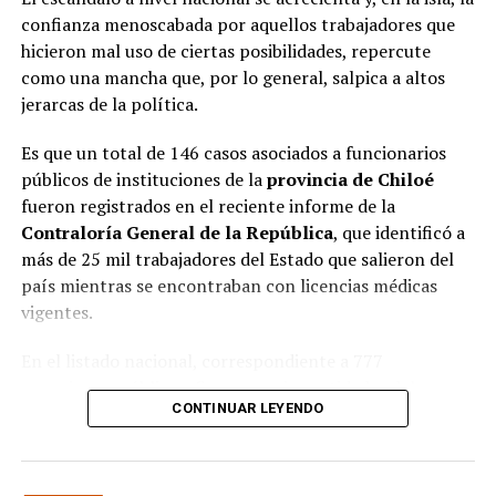
confianza menoscabada por aquellos trabajadores que
hicieron mal uso de ciertas posibilidades, repercute
como una mancha que, por lo general, salpica a altos
jerarcas de la política.
Es que un total de 146 casos asociados a funcionarios
públicos de instituciones de la
provincia de Chiloé
fueron registrados en el reciente informe de la
Contraloría General de la República
, que identificó a
más de 25 mil trabajadores del Estado que salieron del
país mientras se encontraban con licencias médicas
vigentes.
En el listado nacional, correspondiente a 777
organismos públicos, figuran varias entidades del
CONTINUAR LEYENDO
archipiélago. La
Municipalidad de Castro
aparece con
16 casos
, siendo la que registra la mayor cantidad
dentro de la provincia. Le siguen la
Corporación
Municipal de Quellón
, con
77 casos
; la
Corporación