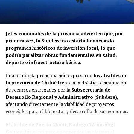
procedimientos disciplinarios ni ha emitido
declaraciones sobre los casos detectados.
La Contraloría ha anunciado que continuará con las
Jefes comunales de la provincia advierten que, por
fiscalizaciones y solicitará antecedentes a cada
primera vez, la Subdere no estaría financiando
organismo involucrado para determinar las
programas históricos de inversión local, lo que
responsabilidades administrativas correspondientes.
podría paralizar obras fundamentales en salud,
deporte e infraestructura básica.
Una profunda preocupación expresaron los
alcaldes de
la provincia de Chiloé
frente a la drástica disminución
de recursos entregados por la
Subsecretaría de
Desarrollo Regional y Administrativo (Subdere)
,
afectando directamente la viabilidad de proyectos
esenciales para el bienestar y desarrollo de sus comunas.
El alca
lde de Puerto Montt, Rodrigo Wainraihgt
Galilea
, fue el primero en encender las alarmas al