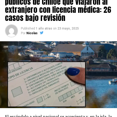
públicos de Chiloé que viajaron al
extranjero con licencia médica: 26
casos bajo revisión
Published
1 año atras
on
23 mayo, 2025
Por
Nicolas
El escándalo a nivel nacional se acrecienta y, en la isla, la