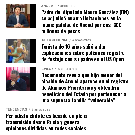
práctica, los alcaldes coinciden en que el actual
ANCUD
3 años atras
Padre del diputado Mauro González (RN)
escenario genera incertidumbre y podría traducirse en
se adjudicó cuatro licitaciones en la
la paralización de iniciativas prioritarias para el
municipalidad de Ancud por casi 300
desarrollo local.
millones de pesos
“Se
guimos trabajando con esperanza, pero sin
INTERNACIONAL
4 años atras
Tenista de 16 años salió a dar
certezas”
, concluyó el alcalde de Quemchi, reflejando el
explicaciones sobre polémico registro
sentimiento generalizado entre los ediles de Chiloé ante
de festejo con su padre en el US Open
la disminución de recursos provenientes de la Subdere.
CHILOE
6 años atras
Documento revela que hijo menor del
alcalde de Ancud aparece en el registro
de Alumnos Prioritarios y obtendría
beneficios del Estado por pertenecer a
una supuesta familia “vulnerable”
TENDENCIAS
8 años atras
Periodista chilote es besado en plena
transmisión desde Rusia y genera
opiniones divididas en redes sociales