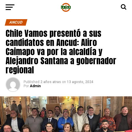
ANCUD
Chile Vamos presentó a sus
candidatos en Ancud: Aliro
Caimapo va por la alcaldía y
Alejandro Santana a gobernador
regional
Published
2 años atras
on
13 agosto, 2024
Por
Admin