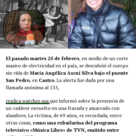
aprobadas que aún esperan financiamiento, como la
infraestructura del Club Deportivo Bernardo O’Higgins
y el cierre perimetral del Club Deportivo Aucar, obras
fundamentales para el desarrollo comunitario.
El alcalde de Quemchi, Javier Ugarte
, expresó una
situación similar, señalando que en su comuna tienen
proyectos elegibles tanto en PMU como en PMB, pero
El pasado martes 25 de febrero
, en medio de un corte
que hasta la fecha no han recibido respuesta clara sobre
masivo de electricidad en el país, se descubrió el cuerpo
si se entregarán los recursos.
“Preocupa esta situación,
sin vida de
María Angélica Ascuí Silva
bajo el puente
estos son proyectos que vienen trabajándose desde
San Pedro
, en
Castro
. La alerta fue dada por una
hace tiempo y que hoy están en riesgo por la falta de
llamada anónima al 133,
financiamiento”,
declaró.
replica watches usa
que informó sobre la presencia de
En la comuna de
Curaco de Vélez, la alcaldesa Javiera
un cadáver envuelto en una frazada y amarrado con
Yáñez
indicó que históricamente la Subdere ha apoyado
alambres. La víctima, de 69 años, es recordada, entre
a los municipios en diversos proyectos y que confía en
otras cosas,
como una exbailarina del programa
que durante el año se asignen nuevos recursos, aunque
televisivo «Música Libre» de TVN, emitido entre
reconoció una disminución evidente en comparación