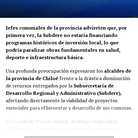
Jefes comunales de la provincia advierten que, por
primera vez, la Subdere no estaría financiando
programas históricos de inversión local, lo que
podría paralizar obras fundamentales en salud,
deporte e infraestructura básica.
Una profunda preocupación expresaron los
alcaldes de
la provincia de Chiloé
frente a la drástica disminución
de recursos entregados por la
Subsecretaría de
Desarrollo Regional y Administrativo (Subdere)
,
afectando directamente la viabilidad de proyectos
esenciales para el bienestar y desarrollo de sus comunas.
El alca
lde de Puerto Montt, Rodrigo Wainraihgt
Galilea
, fue el primero en encender las alarmas al
denunciar públicamente que la Subdere no cuenta con