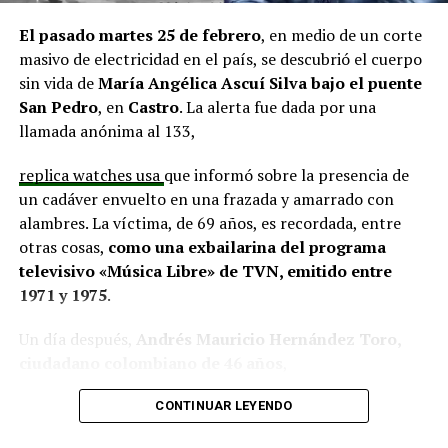
situación similar, señalando que en su comuna tienen
proyectos elegibles tanto en PMU como en PMB, pero
El pasado martes 25 de febrero
, en medio de un corte
que hasta la fecha no han recibido respuesta clara sobre
masivo de electricidad en el país, se descubrió el cuerpo
si se entregarán los recursos.
“Preocupa esta situación,
sin vida de
María Angélica Ascuí Silva
bajo el puente
estos son proyectos que vienen trabajándose desde
San Pedro
, en
Castro
. La alerta fue dada por una
hace tiempo y que hoy están en riesgo por la falta de
llamada anónima al 133,
financiamiento”,
declaró.
replica watches usa
que informó sobre la presencia de
En la comuna de
Curaco de Vélez, la alcaldesa Javiera
un cadáver envuelto en una frazada y amarrado con
Yáñez
indicó que históricamente la Subdere ha apoyado
alambres. La víctima, de 69 años, es recordada, entre
a los municipios en diversos proyectos y que confía en
otras cosas,
como una exbailarina del programa
que durante el año se asignen nuevos recursos, aunque
televisivo «Música Libre» de TVN, emitido entre
reconoció una disminución evidente en comparación
1971 y 1975
.
con ejercicios anteriores. Señaló que su administración
ha presentado iniciativas por más de 200 millones de
Un día después,
Andrés Mauricio Hernández Toro,
pesos en distintas líneas de financiamiento, y que, pese
ciudadano colombiano de 46 años
,
a los esfuerzos, los fondos aún no han llegado,
panerai copy
se entregó voluntariamente a la Segunda
generando preocupación en su equipo municipal.
CONTINUAR LEYENDO
Comisaría de Carabineros de Castro, confesando el