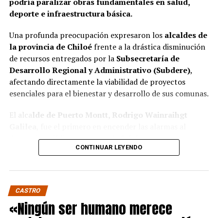
podría paralizar obras fundamentales en salud,
deporte e infraestructura básica.
Una profunda preocupación expresaron los
alcaldes de
la provincia de Chiloé
frente a la drástica disminución
de recursos entregados por la
Subsecretaría de
Desarrollo Regional y Administrativo (Subdere)
,
afectando directamente la viabilidad de proyectos
esenciales para el bienestar y desarrollo de sus comunas.
El alca
lde de Puerto Montt, Rodrigo Wainraihgt
Galilea
, fue el primero en encender las alarmas al
denunciar públicamente que la Subdere no cuenta con
CONTINUAR LEYENDO
fondos para financiar iniciativas del Programa de
Mejoramiento Urbano (PMU) ni del Programa de
Mejoramiento de Barrios (PMB), a pesar de que muchas
ya estaban declaradas elegibles.
“Por primera vez en la
CASTRO
historia, la Subdere no tiene recursos para estos
«Ningún ser humano merece
programas fundamentales”,
afirmó el edil de la capital