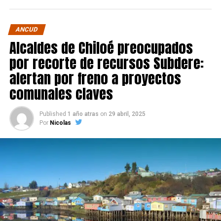
ANCUD
Alcaldes de Chiloé preocupados
por recorte de recursos Subdere:
alertan por freno a proyectos
comunales claves
Published
1 año atras
on
29 abril, 2025
Por
Nicolas