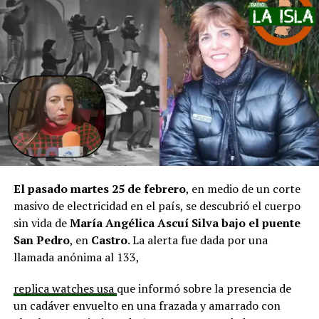
pero que se ha solicitado priorizar proyectos que estén
en línea con una disminución de los montos disponibles,
agregando que en su comuna tienen iniciativas
aprobadas que aún esperan financiamiento, como la
infraestructura del Club Deportivo Bernardo O’Higgins
y el cierre perimetral del Club Deportivo Aucar, obras
fundamentales para el desarrollo comunitario.
El alcalde de Quemchi, Javier Ugarte
, expresó una
situación similar, señalando que en su comuna tienen
proyectos elegibles tanto en PMU como en PMB, pero
El pasado martes 25 de febrero
, en medio de un corte
que hasta la fecha no han recibido respuesta clara sobre
masivo de electricidad en el país, se descubrió el cuerpo
si se entregarán los recursos.
“Preocupa esta situación,
sin vida de
María Angélica Ascuí Silva
bajo el puente
estos son proyectos que vienen trabajándose desde
San Pedro
, en
Castro
. La alerta fue dada por una
hace tiempo y que hoy están en riesgo por la falta de
llamada anónima al 133,
financiamiento”,
declaró.
replica watches usa
que informó sobre la presencia de
En la comuna de
Curaco de Vélez, la alcaldesa Javiera
un cadáver envuelto en una frazada y amarrado con
Yáñez
indicó que históricamente la Subdere ha apoyado