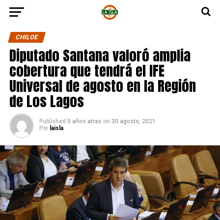
CHILOE
Diputado Santana valoró amplia
cobertura que tendrá el IFE
Universal de agosto en la Región
de Los Lagos
Published
5 años atras
on
30 agosto, 2021
Por
laisla