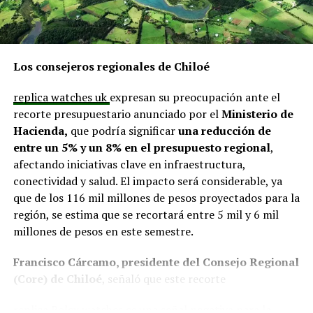
Contraloría. Hasta el momento, ninguna de las
instituciones mencionadas ha informado si ha iniciado
procedimientos disciplinarios ni ha emitido
declaraciones sobre los casos detectados.
Los consejeros regionales de Chiloé
La Contraloría ha anunciado que continuará con las
replica watches uk
expresan su preocupación ante el
fiscalizaciones y solicitará antecedentes a cada
recorte presupuestario anunciado por el
Ministerio de
organismo involucrado para determinar las
Hacienda,
que podría significar
una reducción de
responsabilidades administrativas correspondientes.
entre un 5% y un 8% en el presupuesto regional
,
afectando iniciativas clave en infraestructura,
conectividad y salud. El impacto será considerable, ya
que de los 116 mil millones de pesos proyectados para la
región, se estima que se recortará entre 5 mil y 6 mil
millones de pesos en este semestre.
Francisco Cárcamo, presidente del Consejo Regional
(Core) de Chiloé
, señaló que este recorte
replica Rolex watches
es una señal negativa para la