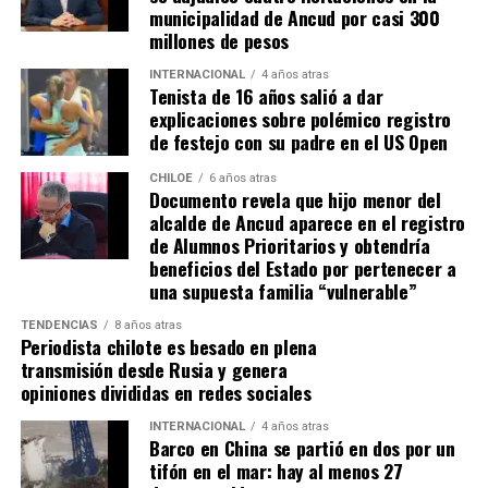
indignación.
municipalidad de Ancud por casi 300
millones de pesos
La medida planteada por González y Raphael amenaza el
INTERNACIONAL
4 años atras
sustento de aproximadamente 17.000 familias que se
Tenista de 16 años salió a dar
desempeñan en la pesca, la recolección de algas, la
explicaciones sobre polémico registro
mariscadería y otras actividades relacionadas con el mar.
de festejo con su padre en el US Open
Esta es una de las industrias más vulnerables del país,
CHILOE
6 años atras
que, lejos de recibir el respaldo de los poderes públicos,
Documento revela que hijo menor del
ve cómo sus derechos se ven amenazados por una
alcalde de Ancud aparece en el registro
legislación que favorece a las grandes corporaciones.
de Alumnos Prioritarios y obtendría
beneficios del Estado por pertenecer a
una supuesta familia “vulnerable”
TENDENCIAS
8 años atras
Periodista chilote es besado en plena
transmisión desde Rusia y genera
opiniones divididas en redes sociales
INTERNACIONAL
4 años atras
Barco en China se partió en dos por un
tifón en el mar: hay al menos 27