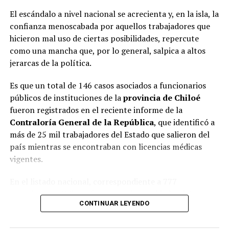
El escándalo a nivel nacional se acrecienta y, en la isla, la
confianza menoscabada por aquellos trabajadores que
hicieron mal uso de ciertas posibilidades, repercute
como una mancha que, por lo general, salpica a altos
jerarcas de la política.
Es que un total de 146 casos asociados a funcionarios
públicos de instituciones de la
provincia de Chiloé
fueron registrados en el reciente informe de la
Contraloría General de la República
, que identificó a
más de 25 mil trabajadores del Estado que salieron del
país mientras se encontraban con licencias médicas
vigentes.
En el listado nacional, correspondiente a 777
organismos públicos, figuran varias entidades del
CONTINUAR LEYENDO
archipiélago. La
Municipalidad de Castro
aparece con
16 casos
, siendo la que registra la mayor cantidad