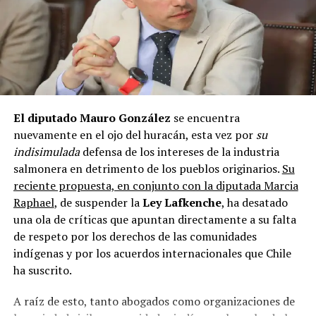
llegó un documento que informa del recorte a todos
los gobiernos regionales de Chile. Pensamos que no
vamos a contar con los 116 mil millones de pesos
previstos»
, afirmó. Águila destacó la importancia de
discutir y priorizar recursos dentro del consejo, para
garantizar que los proyectos municipales en ejecución y
los programas de salud continúen.
El diputado Mauro González
se encuentra
nuevamente en el ojo del huracán, esta vez por
su
Por su parte,
Javier Cabello
, lamentó los recortes y
indisimulada
defensa de los intereses de la industria
señaló que los proyectos en ejecución deben ser
salmonera en detrimento de los pueblos originarios.
Su
garantizados.
«El presupuesto ya viene priorizado
reciente propuesta, en conjunto con la diputada Marcia
desde el año pasado, y si bien algunos fondos
Raphael
, de suspender la
Ley Lafkenche
, ha desatado
destinados a organizaciones comunitarias no se
una ola de críticas que apuntan directamente a su falta
tocarán, la situación es compleja»,
indicó Cabello,
de respeto por los derechos de las comunidades
quien también alertó sobre la posibilidad de nuevos
indígenas y por los acuerdos internacionales que Chile
recortes a mitad de año.
ha suscrito.
El futuro de los proyectos en la región, en especial en
A raíz de esto, tanto abogados como organizaciones de
Chiloé,
depende de la capacidad del gobernador para