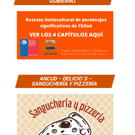
GOBIERNO.
ANCUD – DELICIO´S –
SANGUCHERÍA Y PIZZERÍA