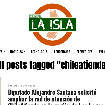
ES
NOTICIAS
TECNOLOGÍA
TENDENCIAS
EFEMERIDES
EVE
ll posts tagged "chileatiend
CHILOE
6 años atras
Diputado Alejandro Santana solicitó
ampliar la red de atención de