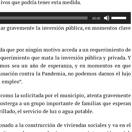
tivos que podría tener esta medida.
Utiliza
00:00
las
ctar gravemente la inversión pública, en momentos clave
teclas
de
flecha
enda que por ningún motivo acceda a un requerimiento de
arriba/aba
querimiento que mata la inversión pública y privada. Y
para
ramos sea un año de esperanza, y en momentos en que
aumentar
o
unación contra la Pandemia, no podemos darnos el lujo
disminuir
l empleo”.
el
volumen.
como la solicitada por el municipio, atenta gravemente
posterga a un grupo importante de familias que esperan
illado, el servicio de luz o agua potable.
onado a la construcción de viviendas sociales y va en el