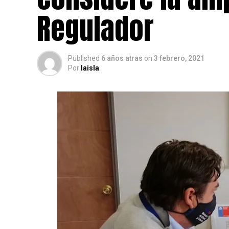
Regulador
Published
6 años atras
on
3 febrero, 2021
Por
laisla