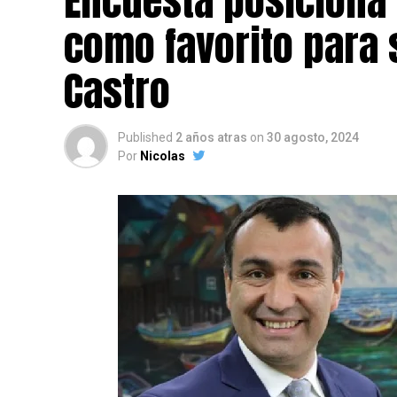
Encuesta posiciona
como favorito para 
Castro
Published
2 años atras
on
30 agosto, 2024
Por
Nicolas