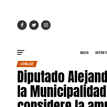
INICIO
DEPORT
CHILOE
Diputado Alejan
la Municipalidad
considere la amp