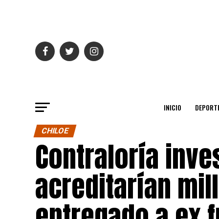
INICIO
DEPORT
CHILOE
Contraloría inv
acreditarían mill
entregado a ex f