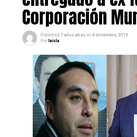
Corporación Mun
Published
7 años atras
on
4 diciembre, 2019
Por
laisla