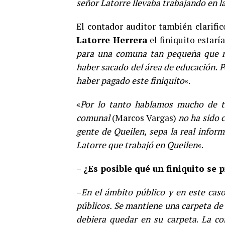
señor Latorre llevaba trabajando en 
El contador auditor también clarifi
Latorre Herrera
el finiquito estarí
para una comuna tan pequeña que re
haber sacado del área de educación. P
haber pagado este finiquito
«.
«
Por lo tanto hablamos mucho de tr
comunal
(Marcos Vargas)
no ha sido 
gente de Queilen, sepa la real inform
Latorre que trabajó en Queilen
«.
– ¿Es posible qué un finiquito se
–
En el ámbito público y en este cas
públicos. Se mantiene una carpeta de c
debiera quedar en su carpeta
.
La co