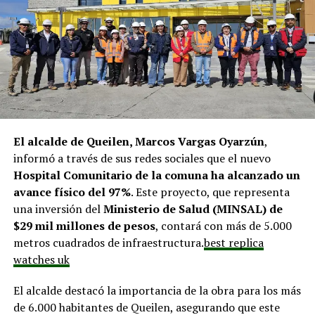
pero que se ha solicitado priorizar proyectos que estén
en línea con una disminución de los montos disponibles,
agregando que en su comuna tienen iniciativas
aprobadas que aún esperan financiamiento, como la
infraestructura del Club Deportivo Bernardo O’Higgins
y el cierre perimetral del Club Deportivo Aucar, obras
fundamentales para el desarrollo comunitario.
El alcalde de Queilen, Marcos Vargas Oyarzún
,
El alcalde de Quemchi, Javier Ugarte
, expresó una
informó a través de sus redes sociales que el nuevo
situación similar, señalando que en su comuna tienen
Hospital Comunitario de la comuna ha alcanzado un
proyectos elegibles tanto en PMU como en PMB, pero
avance físico del 97%
. Este proyecto, que representa
que hasta la fecha no han recibido respuesta clara sobre
una inversión del
Ministerio de Salud (MINSAL) de
si se entregarán los recursos.
“Preocupa esta situación,
$29 mil millones de pesos
, contará con más de 5.000
estos son proyectos que vienen trabajándose desde
metros cuadrados de infraestructura.
best replica
hace tiempo y que hoy están en riesgo por la falta de
watches uk
financiamiento”,
declaró.
El alcalde destacó la importancia de la obra para los más
En la comuna de
Curaco de Vélez, la alcaldesa Javiera
de 6.000 habitantes de Queilen, asegurando que este
Yáñez
indicó que históricamente la Subdere ha apoyado