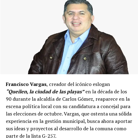
mismo documento reconoce que este año los montos
asignados han sido menores, en el marco de un proceso
de descentralización acompañado por nuevas fórmulas
de asignación presupuestaria.
El informe destaca que comunas como
Quellón
han
visto importantes incrementos de recursos en los
últimos años. En ese caso, se reporta una asignación de
$2.025.103.222 durante el actual periodo, lo que
representa un alza del 219% respecto al gobierno
anterior.
Puerto Montt,
por su parte, habría recibido un
Francisco Vargas
, creador del icónico eslogan
93% más de fondos en igual periodo. También se
“Queilen, la ciudad de las playas”
en la década de los
subrayan inversiones emblemáticas en la región, como
90 durante la alcaldía de Carlos Gómez, reaparece en la
la construcción de nuevos edificios consistoriales en
escena política local con su candidatura a concejal para
Chaitén y Dalcahue
, ambos financiados en un 60% por
las elecciones de octubre. Vargas, que ostenta una sólida
la Subdere, con más de 5.900 millones de pesos y 4.400
experiencia en la gestión municipal, busca ahora aportar
millones de pesos, respectivamente.
sus ideas y proyectos al desarrollo de la comuna como
parte de la lista G-257.
La minuta afirma que estos avances reflejan una apuesta