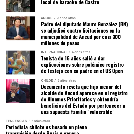
local de karaoke de Castro
Finalmente, en el ámbito de la salud, se debe fortalecer
la salud primaria, cambiando la categoría de las postas
por Cecof y trabajar para que un futuro cercano Queilen
ANCUD
3 años atras
Padre del diputado Mauro González (RN)
cuente con un gran centro de salud primaria Cesfam.
se adjudicó cuatro licitaciones en la
municipalidad de Ancud por casi 300
Francisco Vargas destaca la importancia de una gestión
millones de pesos
municipal que combine experiencia, innovación y
INTERNACIONAL
4 años atras
cercanía con los ciudadanos y que buscar llegar al
Tenista de 16 años salió a dar
concejo municipal de Queilen para colaborar y aportar,
explicaciones sobre polémico registro
de hacer un gran equipo de trabajo junto a los
de festejo con su padre en el US Open
concejales y al Alcalde que elija la gente. Su candidatura
CHILOE
6 años atras
a concejal representa una oportunidad para continuar
Documento revela que hijo menor del
con el legado de su eslogan y transformar Queilen en
alcalde de Ancud aparece en el registro
una comuna más próspera y organizada.
de Alumnos Prioritarios y obtendría
beneficios del Estado por pertenecer a
una supuesta familia “vulnerable”
TENDENCIAS
8 años atras
Periodista chilote es besado en plena
transmisión desde Rusia y genera