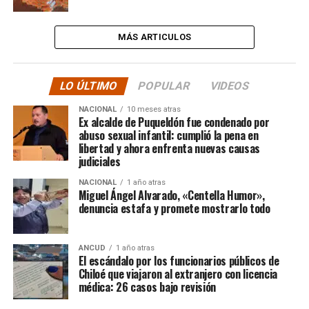
MÁS ARTICULOS
LO ÚLTIMO
POPULAR
VIDEOS
NACIONAL
10 meses atras
Ex alcalde de Puqueldón fue condenado por
abuso sexual infantil: cumplió la pena en
libertad y ahora enfrenta nuevas causas
judiciales
NACIONAL
1 año atras
Miguel Ángel Alvarado, «Centella Humor»,
denuncia estafa y promete mostrarlo todo
ANCUD
1 año atras
El escándalo por los funcionarios públicos de
Chiloé que viajaron al extranjero con licencia
médica: 26 casos bajo revisión