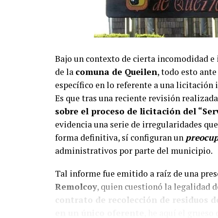
Bajo un contexto de cierta incomodidad e 
de la
comuna de Queilen
, todo esto ante
específico en lo referente a una licitació
Es que tras una reciente revisión realizada
sobre el proceso de licitación del “S
evidencia una serie de irregularidades que
forma definitiva, sí configuran un
preocu
administrativos por parte del municipio.
Tal informe fue emitido a raíz de una pres
Remolcoy
, quien cuestionó la legalidad
contrato de recolección de residuos d
en un único oferente
, he aquí el grueso