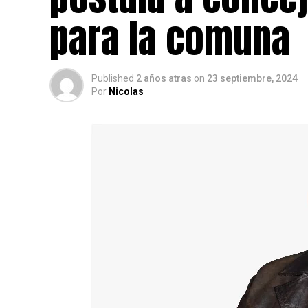
para la comuna
Published
2 años atras
on
23 septiembre, 2024
Por
Nicolas