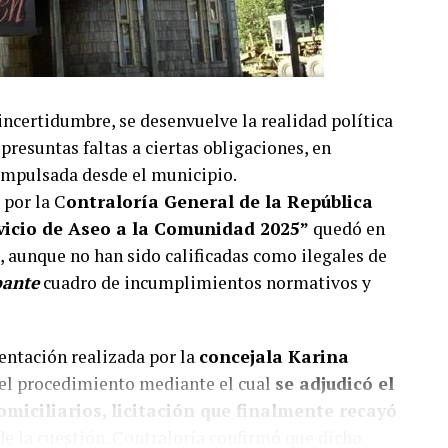
incertidumbre, se desenvuelve la realidad política
 presuntas faltas a ciertas obligaciones, en
n impulsada desde el municipio.
 por la C
ontraloría General de la República
ervicio de Aseo a la Comunidad 2025”
quedó en
, aunque no han sido calificadas como ilegales de
pante
cuadro de incumplimientos normativos y
entación realizada por la
concejala Karina
 del procedimiento mediante el cual
se adjudicó el
omiciliarios, licitación que finalmente recayó
 de la cuestión. Contraloría confirmó que dicho