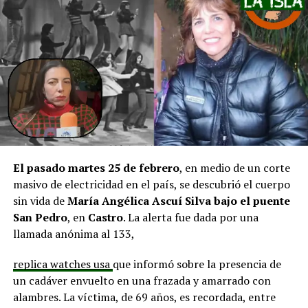
pero que se ha solicitado priorizar proyectos que estén
en línea con una disminución de los montos disponibles,
agregando que en su comuna tienen iniciativas
aprobadas que aún esperan financiamiento, como la
infraestructura del Club Deportivo Bernardo O’Higgins
y el cierre perimetral del Club Deportivo Aucar, obras
fundamentales para el desarrollo comunitario.
El alcalde de Quemchi, Javier Ugarte
, expresó una
situación similar, señalando que en su comuna tienen
proyectos elegibles tanto en PMU como en PMB, pero
El pasado martes 25 de febrero
, en medio de un corte
que hasta la fecha no han recibido respuesta clara sobre
masivo de electricidad en el país, se descubrió el cuerpo
si se entregarán los recursos.
“Preocupa esta situación,
sin vida de
María Angélica Ascuí Silva
bajo el puente
estos son proyectos que vienen trabajándose desde
San Pedro
, en
Castro
. La alerta fue dada por una
hace tiempo y que hoy están en riesgo por la falta de
llamada anónima al 133,
financiamiento”,
declaró.
replica watches usa
que informó sobre la presencia de
En la comuna de
Curaco de Vélez, la alcaldesa Javiera
un cadáver envuelto en una frazada y amarrado con
Yáñez
indicó que históricamente la Subdere ha apoyado
alambres. La víctima, de 69 años, es recordada, entre