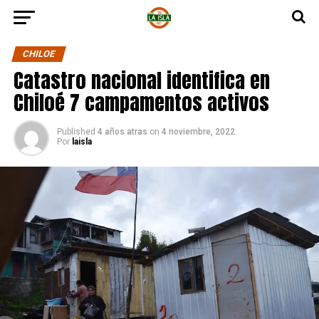
CHILOE
Catastro nacional identifica en
Chiloé 7 campamentos activos
Published
4 años atras
on
4 noviembre, 2022
Por
laisla