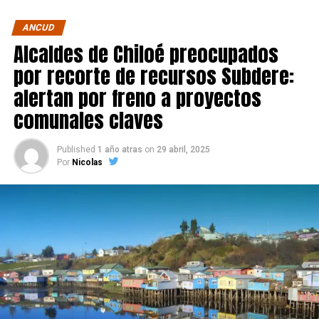
ANCUD
Alcaldes de Chiloé preocupados
por recorte de recursos Subdere:
alertan por freno a proyectos
comunales claves
Published
1 año atras
on
29 abril, 2025
Por
Nicolas