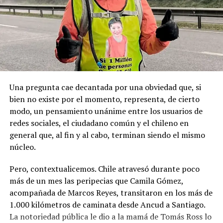
la Toma de Posesión del Estrecho de Magallanes, donde
sanciones políticas posteriores.
el capitán Juan Guillermos y 23 tripulantes a bordo de la
Goleta de Guerra Ancud de la Armada tomaron posesión
de estas tierras patagónicas donde izaron la bandera
nacional declarando este territorio como parte de Chile.
Una pregunta cae decantada por una obviedad que, si
bien no existe por el momento, representa, de cierto
modo, un pensamiento unánime entre los usuarios de
redes sociales, el ciudadano común y el chileno en
general que, al fin y al cabo, terminan siendo el mismo
núcleo.
Pero, contextualicemos. Chile atravesó durante poco
más de un mes las peripecias que Camila Gómez,
acompañada de Marcos Reyes, transitaron en los más de
1.000 kilómetros de caminata desde Ancud a Santiago.
La notoriedad pública le dio a la mamá de Tomás Ross lo