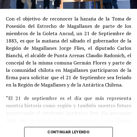
Estas circunstancias jurídicas, sumadas al
procedimiento abreviado, redujeron la posibilidad de un
cumplimiento efectivo en recinto penitenciario.
Con el objetivo de reconocer la hazaña de la Toma de
Posesión del Estrecho de Magallanes de parte de los
Indemnización a la víctima y nueva investigación
miembros de la Goleta Ancud, un 21 de Septiembre de
por ocultamiento de bienes
1883, es que la mañana del sábado el gobernador de la
Región de Magallanes Jorge Flies, el diputado Carlos
En el ámbito civil, el
Juzgado de Letras de Castro
dictó
Bianchi, el alcalde de Punta Arenas Claudio Radonich, el
en
septiembre de 2023
una sentencia que obliga a
concejal de la misma comuna Germán Flores y parte de
Pedro Montecinos a
pagar una indemnización total de
la comunidad chilota en Magallanes participaron de la
$120 millones
por concepto de daño moral:
firma para solicitar que el 21 de Septiembre sea feriado
en la Región de Magallanes y de la Antártica Chilena.
$80 millones
a favor de la víctima.
“El 21 de septiembre es el día que más representa
$40 millones
a favor de su madre.
nuestra historia como región y también nuestro futuro
Sin embargo, la Fiscalía abrió una nueva línea
proyectando el territorio Antártico. Hoy día queremos
investigativa luego de que se detectaran presuntas
decir que en esto hay una sola voz para tener feriado
maniobras para
eludir el pago de la indemnización
,
este día por los primeros chilotes que llegaron en la
mediante la
transferencia de bienes
antes de la
CONTINUAR LEYENDO
Goleta Ancud y por los que han hecho a Magallanes lo