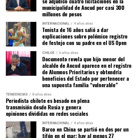
se adjudicó cuatro licitaciones en la
en pos de que cada kilómetro recorrido, signifique más
municipalidad de Ancud por casi 300
que una llegada a Santiago, un arribo a la cura de su hijo
millones de pesos
Dante.
INTERNACIONAL
4 años atras
Tenista de 16 años salió a dar
Actualmente, Gómez se encuentra en Santiago
explicaciones sobre polémico registro
realizando trámites y participando como invitada en
de festejo con su padre en el US Open
distintos medios de comunicación. Aunque aún no tiene
una fecha exacta para su viaje a Estados Unidos, donde
CHILOE
6 años atras
Documento revela que hijo menor del
se administra el medicamento, indicó que esperan
alcalde de Ancud aparece en el registro
realizarlo «a mediados de junio».
de Alumnos Prioritarios y obtendría
beneficios del Estado por pertenecer a
Cabe destacar que, pese a que se logró reunir el dinero y,
una supuesta familia “vulnerable”
por ende, la meta se cumplió, continúan circulando por
TENDENCIAS
8 años atras
redes sociales, eventos a beneficios de Tomás Ross.
Periodista chilote es besado en plena
transmisión desde Rusia y genera
¿Como ayudar?
opiniones divididas en redes sociales
Instagram, Dante_contra_duchenne
INTERNACIONAL
4 años atras
Fernando Jara (padre)
Barco en China se partió en dos por un
19.968.680-1
tifón en el mar: hay al menos 27