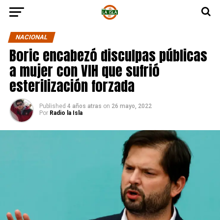
NACIONAL
Boric encabezó disculpas públicas
a mujer con VIH que sufrió
esterilización forzada
Published
4 años atras
on
26 mayo, 2022
Por
Radio la Isla