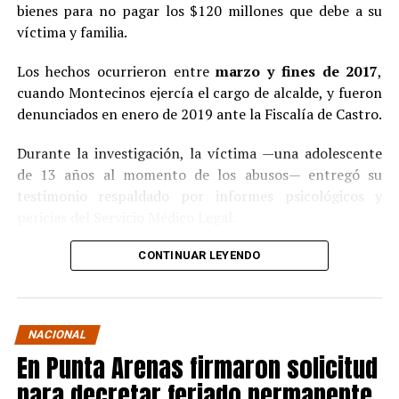
bienes para no pagar los $120 millones que debe a su
víctima y familia.
Los hechos ocurrieron entre
marzo y fines de 2017
,
cuando Montecinos ejercía el cargo de alcalde, y fueron
denunciados en enero de 2019 ante la Fiscalía de Castro.
Durante la investigación, la víctima —una adolescente
de 13 años al momento de los abusos— entregó su
testimonio respaldado por informes psicológicos y
pericias del Servicio Médico Legal.
Ante la contundencia de los antecedentes, el imputado
CONTINUAR LEYENDO
aceptó los cargos
en un procedimiento abreviado,
reconociendo su responsabilidad en los hechos.
La condena y el cumplimiento en libertad
NACIONAL
En Punta Arenas firmaron solicitud
El
Juzgado de Garantía de Castro
dictó sentencia en
noviembre de 2021
, condenando a Pedro Montecinos a
para decretar feriado permanente