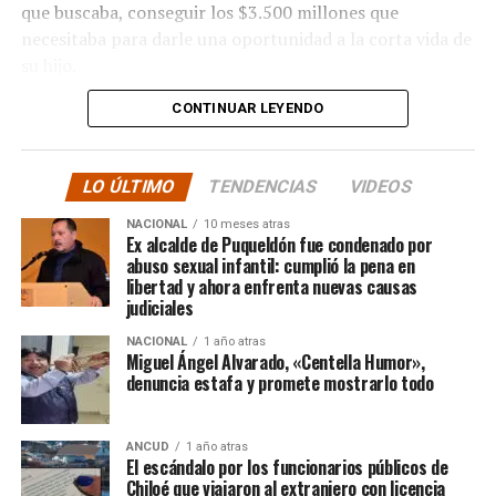
que buscaba, conseguir los $3.500 millones que
necesitaba para darle una oportunidad a la corta vida de
su hijo.
CONTINUAR LEYENDO
La solidaridad y empatía de los chilenos en cada paso
recorrido fue tanta que el objetivo no solo se alcanzó,
sino que se superó con creces. De hecho, el último
LO ÚLTIMO
TENDENCIAS
VIDEOS
cómputo dado a conocer reveló la suma total de
$3.689.545.200.
NACIONAL
10 meses atras
Ex alcalde de Puqueldón fue condenado por
abuso sexual infantil: cumplió la pena en
Según Camila Gómez, el excedente de casi $200
libertad y ahora enfrenta nuevas causas
millones sería destinado
para los costos médicos
judiciales
asociados al suministro del Elevidys «porque los 3.500
NACIONAL
1 año atras
millones
solo incluye el frasco del fármaco y no los
Miguel Ángel Alvarado, «Centella Humor»,
otros gastos relacionados con los tres meses del
denuncia estafa y promete mostrarlo todo
tratamiento
«, indicó a Meganonoticias.cl
Pero, volviendo al principio, damos curso a una solicitud
ANCUD
1 año atras
El escándalo por los funcionarios públicos de
imposible de especificar con exactitud pero que un
Chiloé que viajaron al extranjero con licencia