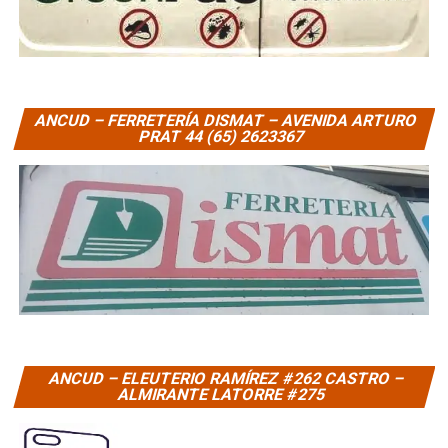
ANCUD – FERRETERÍA DISMAT – AVENIDA ARTURO
PRAT 44 (65) 2623367
ANCUD – ELEUTERIO RAMÍREZ #262 CASTRO –
ALMIRANTE LATORRE #275