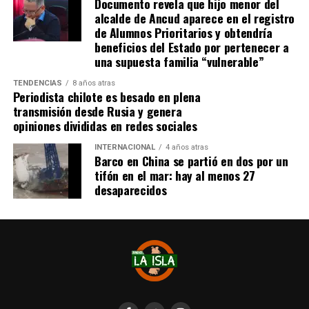
Documento revela que hijo menor del
se administra el medicamento, indicó que esperan
alcalde de Ancud aparece en el registro
realizarlo «a mediados de junio».
de Alumnos Prioritarios y obtendría
beneficios del Estado por pertenecer a
Cabe destacar que, pese a que se logró reunir el dinero y,
una supuesta familia “vulnerable”
por ende, la meta se cumplió, continúan circulando por
TENDENCIAS
8 años atras
redes sociales, eventos a beneficios de Tomás Ross.
Periodista chilote es besado en plena
transmisión desde Rusia y genera
¿Como ayudar?
opiniones divididas en redes sociales
Instagram, Dante_contra_duchenne
INTERNACIONAL
4 años atras
Fernando Jara (padre)
Barco en China se partió en dos por un
19.968.680-1
tifón en el mar: hay al menos 27
Banco Falabella, cuenta corriente
desaparecidos
11510154944
fernandokine1998@gmail.com