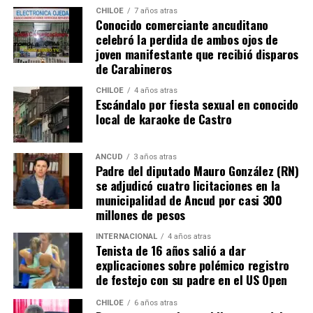
misma realidad, el Duchenne, salvando las “pequeñas
CHILOE
7 años atras
Conocido comerciante ancuditano
grandes” diferencias?
celebró la perdida de ambos ojos de
joven manifestante que recibió disparos
Voces al unísono se escuchan y se repiten en redes
de Carabineros
sociales, el pedido de donar ese excedente al Dante Jara
resuena desde todo Chiloé, cuna del apoyo recibido por
CHILOE
4 años atras
Escándalo por fiesta sexual en conocido
parte de Camila Gómez, hasta nuestro lejano norte. Es
local de karaoke de Castro
que, a diferencia del conocido dicho, en este caso, todos
los caminos conducen a… La Moneda y, mientras se
espera ese gesto por parte de la madre del pequeño
ANCUD
3 años atras
Padre del diputado Mauro González (RN)
Tomás, los pasos siguen quemando los pies de Fernando
se adjudicó cuatro licitaciones en la
en pos de que cada kilómetro recorrido, signifique más
municipalidad de Ancud por casi 300
que una llegada a Santiago, un arribo a la cura de su hijo
millones de pesos
Dante.
INTERNACIONAL
4 años atras
Tenista de 16 años salió a dar
Actualmente, Gómez se encuentra en Santiago
explicaciones sobre polémico registro
realizando trámites y participando como invitada en
de festejo con su padre en el US Open
distintos medios de comunicación. Aunque aún no tiene
una fecha exacta para su viaje a Estados Unidos, donde
CHILOE
6 años atras