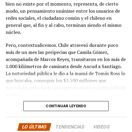
bien no existe por el momento, representa, de cierto
modo, un pensamiento unánime entre los usuarios de
redes sociales, el ciudadano común y el chileno en
general que, al fin y al cabo, terminan siendo el mismo
núcleo.
Pero, contextualicemos. Chile atravesó durante poco
más de un mes las peripecias que Camila Gómez,
acompañada de Marcos Reyes, transitaron en los más de
1.000 kilómetros de caminata desde Ancud a Santiago.
La notoriedad pública le dio a la mamá de Tomás Ross lo
que buscaba, conseguir los $3.500 millones que
necesitaba para darle una oportunidad a la corta vida de
su hijo.
CONTINUAR LEYENDO
La solidaridad y empatía de los chilenos en cada paso
recorrido fue tanta que el objetivo no solo se alcanzó,
sino que se superó con creces. De hecho, el último
LO ÚLTIMO
TENDENCIAS
VIDEOS
cómputo dado a conocer reveló la suma total de