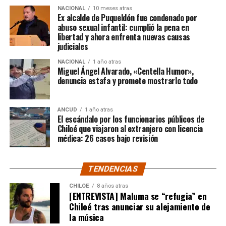
$3.689.545.200.
NACIONAL
10 meses atras
Ex alcalde de Puqueldón fue condenado por
abuso sexual infantil: cumplió la pena en
Según Camila Gómez, el excedente de casi $200
libertad y ahora enfrenta nuevas causas
millones sería destinado
para los costos médicos
judiciales
asociados al suministro del Elevidys «porque los 3.500
NACIONAL
1 año atras
millones
solo incluye el frasco del fármaco y no los
Miguel Ángel Alvarado, «Centella Humor»,
otros gastos relacionados con los tres meses del
denuncia estafa y promete mostrarlo todo
tratamiento
«, indicó a Meganonoticias.cl
Pero, volviendo al principio, damos curso a una solicitud
ANCUD
1 año atras
El escándalo por los funcionarios públicos de
imposible de especificar con exactitud pero que un
Chiloé que viajaron al extranjero con licencia
simple chequeo de los ánimos de la gente, se puede ver
médica: 26 casos bajo revisión
como un anhelo mayúsculo el hecho de que esos casi
$200 millones sean destinados para Dante Jara, el
TENDENCIAS
pequeño de año y medio cuyo padecimiento es el mismo
de Tomás Ross y, por si fuera poco, su padre, Fernando,
CHILOE
8 años atras
[ENTREVISTA] Maluma se “refugia” en
emprendió una caminata de Arica a Santiago para
Chiloé tras anunciar su alejamiento de
conseguir tal fin. Entonces, ¿quién mejor que Camila
la música
Gómez para ponerse en el lugar de quien comparte su