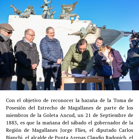
en libertad bajo supervisión del Centro de Reinserción
Social de Gendarmería.
Entre las razones que permitieron esta medida, según la
Justicia, se consideraron dos
atenuantes
:
Su
colaboración sustancial con la investigación
,
al admitir los hechos.
Su
conducta anterior irreprochable
, al no
registrar antecedentes penales previos.
Estas circunstancias jurídicas, sumadas al
procedimiento abreviado, redujeron la posibilidad de un
cumplimiento efectivo en recinto penitenciario.
Con el objetivo de reconocer la hazaña de la Toma de
Posesión del Estrecho de Magallanes de parte de los
Indemnización a la víctima y nueva investigación
miembros de la Goleta Ancud, un 21 de Septiembre de
por ocultamiento de bienes
1883, es que la mañana del sábado el gobernador de la
Región de Magallanes Jorge Flies, el diputado Carlos
En el ámbito civil, el
Juzgado de Letras de Castro
dictó
Bianchi, el alcalde de Punta Arenas Claudio Radonich, el