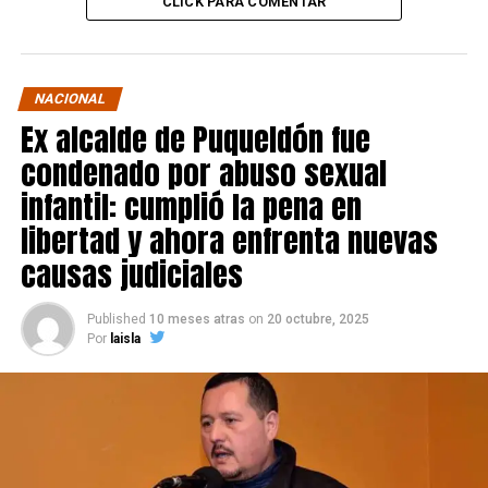
CLICK PARA COMENTAR
NACIONAL
Ex alcalde de Puqueldón fue
condenado por abuso sexual
infantil: cumplió la pena en
libertad y ahora enfrenta nuevas
causas judiciales
Published
10 meses atras
on
20 octubre, 2025
Por
laisla