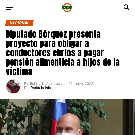
NACIONAL
Diputado Bórquez presenta
proyecto para obligar a
conductores ebrios a pagar
pensión alimenticia a hijos de la
víctima
Published
4 años atras
on
26 mayo, 2022
Por
Radio la Isla