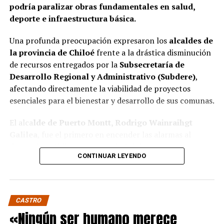
podría paralizar obras fundamentales en salud,
deporte e infraestructura básica.
Una profunda preocupación expresaron los
alcaldes de
la provincia de Chiloé
frente a la drástica disminución
de recursos entregados por la
Subsecretaría de
Desarrollo Regional y Administrativo (Subdere)
,
afectando directamente la viabilidad de proyectos
esenciales para el bienestar y desarrollo de sus comunas.
El alca
lde de Puerto Montt, Rodrigo Wainraihgt
Galilea
, fue el primero en encender las alarmas al
denunciar públicamente que la Subdere no cuenta con
CONTINUAR LEYENDO
fondos para financiar iniciativas del Programa de
Mejoramiento Urbano (PMU) ni del Programa de
Mejoramiento de Barrios (PMB), a pesar de que muchas
ya estaban declaradas elegibles.
“Por primera vez en la
CASTRO
historia, la Subdere no tiene recursos para estos
«Ningún ser humano merece
programas fundamentales”,
afirmó el edil de la capital