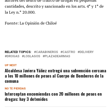
autores del delito de tráfico de drogas en pequeñas
cantidades, descrito y sancionado en los arts. 4° y 1° de
la Ley n.° 20.000.
Fuente: La Opinión de Chiloé
RELATED TOPICS:
CARABINEROS
CASTRO
DELIVERY
DROGAS
LOSLAGOS
PLAZADEARMAS
UP NEXT
Alcaldesa Javiera Yáñez entregó una subvención cercana
a los 10 millones de pesos al Cuerpo de Bomberos de la
comuna
NO TE PIERDAS
Interceptan encomiendas con 20 millones de pesos en
drogas: hay 3 detenidos