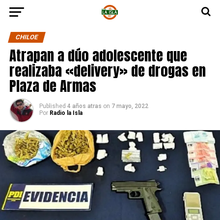
CHILOE
Atrapan a dúo adolescente que
realizaba «delivery» de drogas en
Plaza de Armas
Published
4 años atras
on
7 mayo, 2022
Por
Radio la Isla