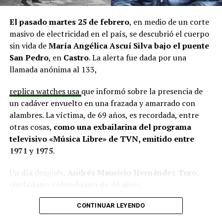
situación similar, señalando que en su comuna tienen
proyectos elegibles tanto en PMU como en PMB, pero
El pasado martes 25 de febrero
, en medio de un corte
que hasta la fecha no han recibido respuesta clara sobre
masivo de electricidad en el país, se descubrió el cuerpo
si se entregarán los recursos.
“Preocupa esta situación,
sin vida de
María Angélica Ascuí Silva
bajo el puente
estos son proyectos que vienen trabajándose desde
San Pedro
, en
Castro
. La alerta fue dada por una
hace tiempo y que hoy están en riesgo por la falta de
llamada anónima al 133,
financiamiento”,
declaró.
replica watches usa
que informó sobre la presencia de
En la comuna de
Curaco de Vélez, la alcaldesa Javiera
un cadáver envuelto en una frazada y amarrado con
Yáñez
indicó que históricamente la Subdere ha apoyado
alambres. La víctima, de 69 años, es recordada, entre
a los municipios en diversos proyectos y que confía en
otras cosas,
como una exbailarina del programa
que durante el año se asignen nuevos recursos, aunque
televisivo «Música Libre» de TVN, emitido entre
reconoció una disminución evidente en comparación
1971 y 1975
.
con ejercicios anteriores. Señaló que su administración
ha presentado iniciativas por más de 200 millones de
Un día después,
Andrés Mauricio Hernández Toro,
pesos en distintas líneas de financiamiento, y que, pese
ciudadano colombiano de 46 años
,
a los esfuerzos, los fondos aún no han llegado,
panerai copy
se entregó voluntariamente a la Segunda
generando preocupación en su equipo municipal.
CONTINUAR LEYENDO
Comisaría de Carabineros de Castro, confesando el