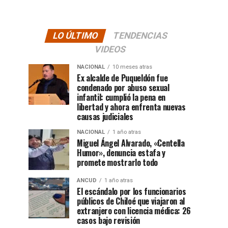
LO ÚLTIMO
TENDENCIAS
VIDEOS
NACIONAL
10 meses atras
Ex alcalde de Puqueldón fue
condenado por abuso sexual
infantil: cumplió la pena en
libertad y ahora enfrenta nuevas
causas judiciales
NACIONAL
1 año atras
Miguel Ángel Alvarado, «Centella
Humor», denuncia estafa y
promete mostrarlo todo
ANCUD
1 año atras
El escándalo por los funcionarios
públicos de Chiloé que viajaron al
extranjero con licencia médica: 26
casos bajo revisión