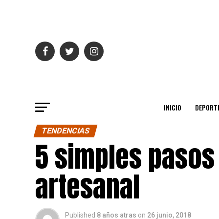
INICIO
DEPORT
TENDENCIAS
5 simples pasos 
artesanal
Published
8 años atras
on
26 junio, 2018