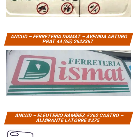
ANCUD – FERRETERÍA DISMAT – AVENIDA ARTURO
PRAT 44 (65) 2623367
ANCUD – ELEUTERIO RAMÍREZ #262 CASTRO –
ALMIRANTE LATORRE #275