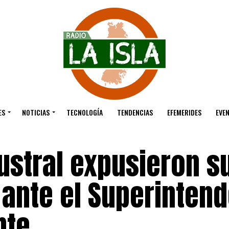
ES
NOTICIAS
TECNOLOGÍA
TENDENCIAS
EFEMERIDES
EVE
ustral expusieron s
ante el Superinten
nte