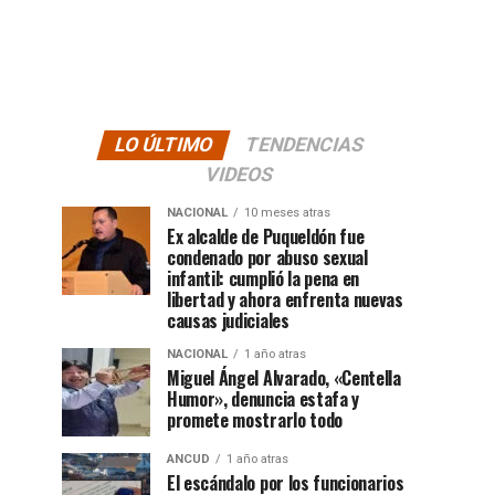
LO ÚLTIMO
TENDENCIAS
VIDEOS
NACIONAL
10 meses atras
Ex alcalde de Puqueldón fue
condenado por abuso sexual
infantil: cumplió la pena en
libertad y ahora enfrenta nuevas
causas judiciales
NACIONAL
1 año atras
Miguel Ángel Alvarado, «Centella
Humor», denuncia estafa y
promete mostrarlo todo
ANCUD
1 año atras
El escándalo por los funcionarios