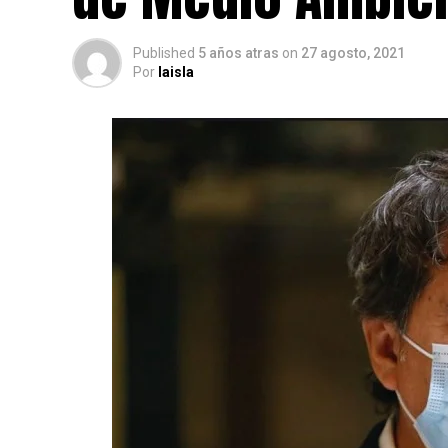
Published
5 años atras
on
27 agosto, 2021
Por
laisla