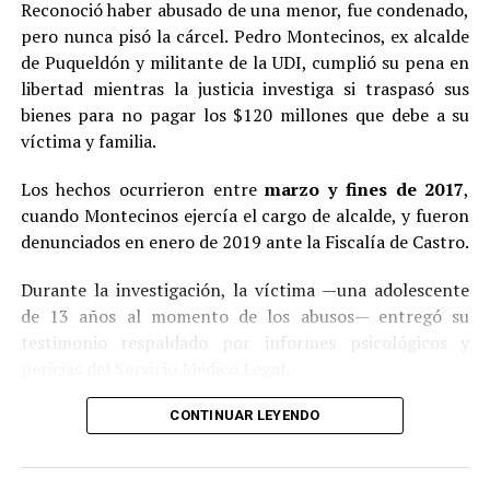
Reconoció haber abusado de una menor, fue condenado,
pero nunca pisó la cárcel. Pedro Montecinos, ex alcalde
de Puqueldón y militante de la UDI, cumplió su pena en
libertad mientras la justicia investiga si traspasó sus
bienes para no pagar los $120 millones que debe a su
víctima y familia.
Los hechos ocurrieron entre
marzo y fines de 2017
,
cuando Montecinos ejercía el cargo de alcalde, y fueron
denunciados en enero de 2019 ante la Fiscalía de Castro.
Durante la investigación, la víctima —una adolescente
de 13 años al momento de los abusos— entregó su
testimonio respaldado por informes psicológicos y
pericias del Servicio Médico Legal.
Ante la contundencia de los antecedentes, el imputado
CONTINUAR LEYENDO
aceptó los cargos
en un procedimiento abreviado,
reconociendo su responsabilidad en los hechos.