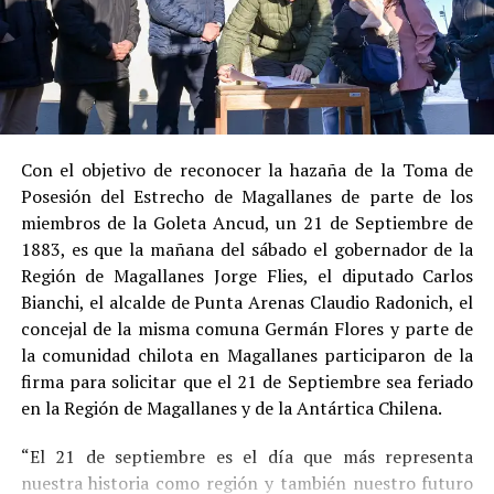
al admitir los hechos.
Su
conducta anterior irreprochable
, al no
registrar antecedentes penales previos.
Estas circunstancias jurídicas, sumadas al
procedimiento abreviado, redujeron la posibilidad de un
cumplimiento efectivo en recinto penitenciario.
Con el objetivo de reconocer la hazaña de la Toma de
Posesión del Estrecho de Magallanes de parte de los
Indemnización a la víctima y nueva investigación
miembros de la Goleta Ancud, un 21 de Septiembre de
por ocultamiento de bienes
1883, es que la mañana del sábado el gobernador de la
Región de Magallanes Jorge Flies, el diputado Carlos
En el ámbito civil, el
Juzgado de Letras de Castro
dictó
Bianchi, el alcalde de Punta Arenas Claudio Radonich, el
en
septiembre de 2023
una sentencia que obliga a
concejal de la misma comuna Germán Flores y parte de
Pedro Montecinos a
pagar una indemnización total de
la comunidad chilota en Magallanes participaron de la
$120 millones
por concepto de daño moral:
firma para solicitar que el 21 de Septiembre sea feriado
en la Región de Magallanes y de la Antártica Chilena.
$80 millones
a favor de la víctima.
“El 21 de septiembre es el día que más representa
$40 millones
a favor de su madre.
nuestra historia como región y también nuestro futuro