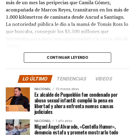
más de un mes las peripecias que Camila Gómez,
acompañada de Marcos Reyes, transitaron en los más de
1.000 kilómetros de caminata desde Ancud a Santiago.
La notoriedad pública le dio a la mamá de Tomás Ross lo
que buscaba, conseguir los $3.500 millones que
necesitaba para darle una oportunidad a la corta vida de
su hijo.
CONTINUAR LEYENDO
La solidaridad y empatía de los chilenos en cada paso
recorrido fue tanta que el objetivo no solo se alcanzó,
sino que se superó con creces. De hecho, el último
LO ÚLTIMO
TENDENCIAS
VIDEOS
cómputo dado a conocer reveló la suma total de
$3.689.545.200.
NACIONAL
10 meses atras
Ex alcalde de Puqueldón fue condenado por
abuso sexual infantil: cumplió la pena en
Según Camila Gómez, el excedente de casi $200
libertad y ahora enfrenta nuevas causas
millones sería destinado
para los costos médicos
judiciales
asociados al suministro del Elevidys «porque los 3.500
NACIONAL
1 año atras
millones
solo incluye el frasco del fármaco y no los
Miguel Ángel Alvarado, «Centella Humor»,
otros gastos relacionados con los tres meses del
denuncia estafa y promete mostrarlo todo