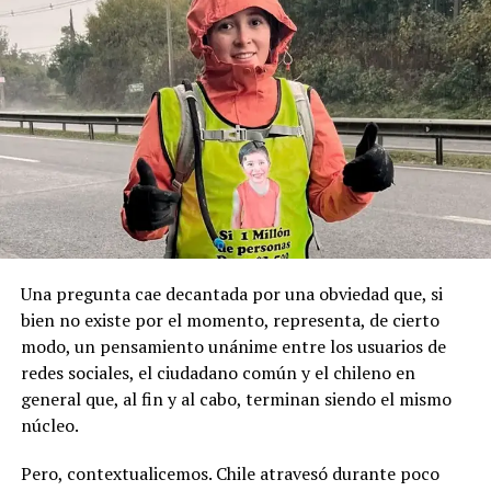
autoridad y mantenía vínculos con sectores políticos
permanente y se haga justicia con esta posesión
locales, principalmente de derecha.
geopolítica que es tan importante”.
Pese a la gravedad a la gravedad de los hechos, no se
Recordemos que el 21 de Septiembre de 1883 se produjo
registraron declaraciones públicas de su partido ni
la Toma de Posesión del Estrecho de Magallanes, donde
sanciones políticas posteriores.
el capitán Juan Guillermos y 23 tripulantes a bordo de la
Goleta de Guerra Ancud de la Armada tomaron posesión
de estas tierras patagónicas donde izaron la bandera
nacional declarando este territorio como parte de Chile.
Una pregunta cae decantada por una obviedad que, si
bien no existe por el momento, representa, de cierto
modo, un pensamiento unánime entre los usuarios de
redes sociales, el ciudadano común y el chileno en
general que, al fin y al cabo, terminan siendo el mismo
núcleo.
Pero, contextualicemos. Chile atravesó durante poco