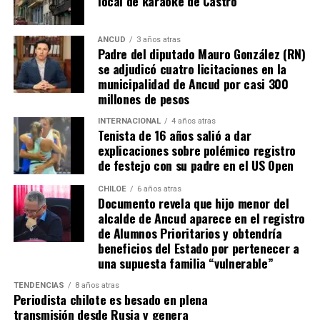
local de karaoke de Castro
que, a diferencia del conocido dicho, en este caso, todos
los caminos conducen a… La Moneda y, mientras se
espera ese gesto por parte de la madre del pequeño
ANCUD
3 años atras
Padre del diputado Mauro González (RN)
Tomás, los pasos siguen quemando los pies de Fernando
se adjudicó cuatro licitaciones en la
en pos de que cada kilómetro recorrido, signifique más
municipalidad de Ancud por casi 300
que una llegada a Santiago, un arribo a la cura de su hijo
millones de pesos
Dante.
INTERNACIONAL
4 años atras
Tenista de 16 años salió a dar
Actualmente, Gómez se encuentra en Santiago
explicaciones sobre polémico registro
realizando trámites y participando como invitada en
de festejo con su padre en el US Open
distintos medios de comunicación. Aunque aún no tiene
una fecha exacta para su viaje a Estados Unidos, donde
CHILOE
6 años atras
Documento revela que hijo menor del
se administra el medicamento, indicó que esperan
alcalde de Ancud aparece en el registro
realizarlo «a mediados de junio».
de Alumnos Prioritarios y obtendría
beneficios del Estado por pertenecer a
Cabe destacar que, pese a que se logró reunir el dinero y,
una supuesta familia “vulnerable”
por ende, la meta se cumplió, continúan circulando por
TENDENCIAS
8 años atras
redes sociales, eventos a beneficios de Tomás Ross.
Periodista chilote es besado en plena
transmisión desde Rusia y genera