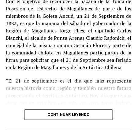
Con el objetivo de reconocer la hazaña de la Toma de
Posesión del Estrecho de Magallanes de parte de los
Indemnización a la víctima y nueva investigación
miembros de la Goleta Ancud, un 21 de Septiembre de
por ocultamiento de bienes
1883, es que la mañana del sábado el gobernador de la
Región de Magallanes Jorge Flies, el diputado Carlos
En el ámbito civil, el
Juzgado de Letras de Castro
dictó
Bianchi, el alcalde de Punta Arenas Claudio Radonich, el
en
septiembre de 2023
una sentencia que obliga a
concejal de la misma comuna Germán Flores y parte de
Pedro Montecinos a
pagar una indemnización total de
la comunidad chilota en Magallanes participaron de la
$120 millones
por concepto de daño moral:
firma para solicitar que el 21 de Septiembre sea feriado
en la Región de Magallanes y de la Antártica Chilena.
$80 millones
a favor de la víctima.
“El 21 de septiembre es el día que más representa
$40 millones
a favor de su madre.
nuestra historia como región y también nuestro futuro
Sin embargo, la Fiscalía abrió una nueva línea
proyectando el territorio Antártico. Hoy día queremos
investigativa luego de que se detectaran presuntas
decir que en esto hay una sola voz para tener feriado
maniobras para
eludir el pago de la indemnización
,
este día por los primeros chilotes que llegaron en la
mediante la
transferencia de bienes
antes de la
CONTINUAR LEYENDO
Goleta Ancud y por los que han hecho a Magallanes lo
ejecución del fallo.
que es hoy” destacó Flies.
Según una querella presentada por la parte