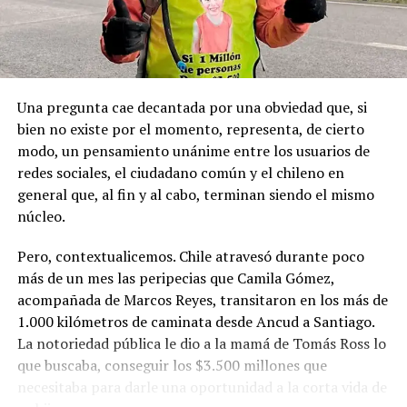
de estas tierras patagónicas donde izaron la bandera
nacional declarando este territorio como parte de Chile.
Una pregunta cae decantada por una obviedad que, si
bien no existe por el momento, representa, de cierto
modo, un pensamiento unánime entre los usuarios de
redes sociales, el ciudadano común y el chileno en
general que, al fin y al cabo, terminan siendo el mismo
núcleo.
Pero, contextualicemos. Chile atravesó durante poco
más de un mes las peripecias que Camila Gómez,
acompañada de Marcos Reyes, transitaron en los más de
1.000 kilómetros de caminata desde Ancud a Santiago.
La notoriedad pública le dio a la mamá de Tomás Ross lo
que buscaba, conseguir los $3.500 millones que
necesitaba para darle una oportunidad a la corta vida de