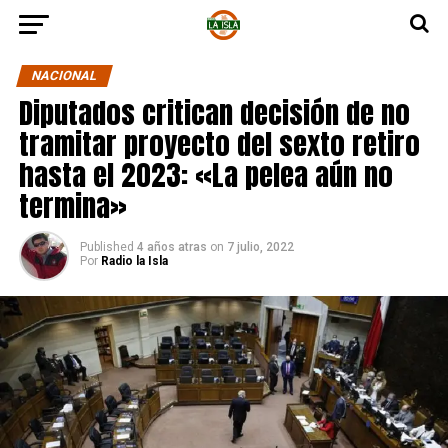
NACIONAL
Diputados critican decisión de no
tramitar proyecto del sexto retiro
hasta el 2023: «La pelea aún no
termina»
Published
4 años atras
on
7 julio, 2022
Por
Radio la Isla