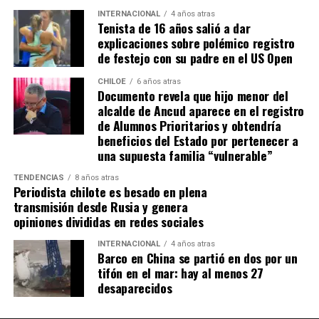
Dante.
INTERNACIONAL
4 años atras
Tenista de 16 años salió a dar
Actualmente, Gómez se encuentra en Santiago
explicaciones sobre polémico registro
realizando trámites y participando como invitada en
de festejo con su padre en el US Open
distintos medios de comunicación. Aunque aún no tiene
una fecha exacta para su viaje a Estados Unidos, donde
CHILOE
6 años atras
Documento revela que hijo menor del
se administra el medicamento, indicó que esperan
alcalde de Ancud aparece en el registro
realizarlo «a mediados de junio».
de Alumnos Prioritarios y obtendría
beneficios del Estado por pertenecer a
Cabe destacar que, pese a que se logró reunir el dinero y,
una supuesta familia “vulnerable”
por ende, la meta se cumplió, continúan circulando por
TENDENCIAS
8 años atras
redes sociales, eventos a beneficios de Tomás Ross.
Periodista chilote es besado en plena
transmisión desde Rusia y genera
¿Como ayudar?
opiniones divididas en redes sociales
Instagram, Dante_contra_duchenne
INTERNACIONAL
4 años atras
Fernando Jara (padre)
Barco en China se partió en dos por un
19.968.680-1
tifón en el mar: hay al menos 27
Banco Falabella, cuenta corriente
desaparecidos
11510154944
fernandokine1998@gmail.com