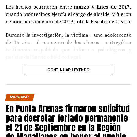
Los hechos ocurrieron entre
marzo y fines de 2017
,
cuando Montecinos ejercía el cargo de alcalde, y fueron
denunciados en enero de 2019 ante la Fiscalía de Castro.
Durante la investigación, la víctima —una adolescente
de 13 años al momento de los abusos— entregó su
testimonio respaldado por informes psicológicos y
pericias del Servicio Médico Legal.
Ante la contundencia de los antecedentes, el imputado
CONTINUAR LEYENDO
aceptó los cargos
en un procedimiento abreviado,
reconociendo su responsabilidad en los hechos.
La condena y el cumplimiento en libertad
NACIONAL
En Punta Arenas firmaron solicitud
El
Juzgado de Garantía de Castro
dictó sentencia en
noviembre de 2021
, condenando a Pedro Montecinos a
para decretar feriado permanente
tres años y un día de presidio menor en su grado
el 21 de Septiembre en la Región
máximo
, más las accesorias legales de inhabilitación
de Magallanes en honor al pueblo
para cargos públicos y prohibición de acercarse a la