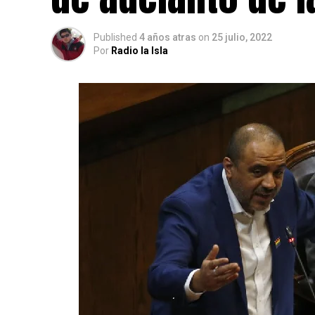
Published
4 años atras
on
25 julio, 2022
Por
Radio la Isla