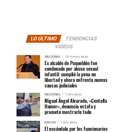
LO ÚLTIMO
TENDENCIAS
VIDEOS
NACIONAL
10 meses atras
Ex alcalde de Puqueldón fue
condenado por abuso sexual
infantil: cumplió la pena en
libertad y ahora enfrenta nuevas
causas judiciales
NACIONAL
1 año atras
Miguel Ángel Alvarado, «Centella
Humor», denuncia estafa y
promete mostrarlo todo
ANCUD
1 año atras
El escándalo por los funcionarios