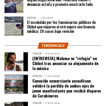
apoyo!!!!”
denuncia estafa y promete mostrarlo todo
Por el momento, las personas aludidas no han emitido
ANCUD
1 año atras
declaraciones públicas. La historia, según Centella,
El escándalo por los funcionarios públicos de
recién comienza y, el mencionado posteo, ha generado
Chiloé que viajaron al extranjero con licencia
médica: 26 casos bajo revisión
comentarios de todo tipo, en su gran mayoría, a favor
del humorista de Punta Arenas.
TENDENCIAS
CHILOE
8 años atras
[ENTREVISTA] Maluma se “refugia” en
Chiloé tras anunciar su alejamiento de
la música
CHILOE
7 años atras
Conocido comerciante ancuditano
celebró la perdida de ambos ojos de
joven manifestante que recibió disparos
de Carabineros
CHILOE
4 años atras