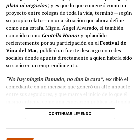
plata ni negocios’
, y es que lo que comenzó como un
proyecto entre colegas de toda la vida, terminó —según
su propio relato— en una situación que ahora define
como una estafa. Miguel Ángel Alvarado, el también
conocido como
Centella Humor
y aplaudido
recientemente por su participación en el
Festival de
Viña del Mar
, publicó un fuerte descargo en redes
sociales donde apunta directamente a quien habría sido
su socio en un emprendimiento.
“No hay ningún llamado, no dan la cara”,
escribió el
comediante en un mensaje que generó un alto impacto
entre sus seguidores, y que marca el inicio de lo que él
mismo anticipa como una exposición pública sostenida
en el tiempo.
CONTINUAR LEYENDO
“Hola a todos, ya ha
pasado más casi dos mes