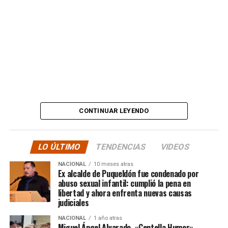
estafas. No, señor.”
Además, anticipó que llevará su denuncia a los medios,
en otras palabras, HASTA LAS ÚLTIMAS
CONSECUENCIAS:
“
Desde ya comienzo en
tele y donde sea para
CONTINUAR LEYENDO
hacer justicia.”
LO ÚLTIMO
TENDENCIAS
VIDEOS
El posteo cierra con un mensaje de agradecimiento a
NACIONAL
10 meses atras
quienes lo han acompañado desde que compartió lo
Ex alcalde de Puqueldón fue condenado por
ocurrido:
abuso sexual infantil: cumplió la pena en
libertad y ahora enfrenta nuevas causas
judiciales
“Gracias a todos por el
NACIONAL
1 año atras
Miguel Ángel Alvarado, «Centella Humor»,