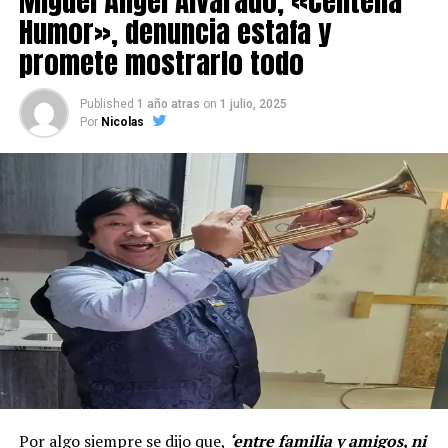
Miguel Ángel Alvarado, «Centella
Humor», denuncia estafa y
promete mostrarlo todo
Published
1 año atras
on
1 julio, 2025
Por
Nicolas
Por algo siempre se dijo que,
‘entre familia y amigos, ni