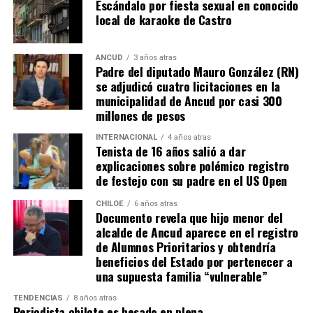
Escándalo por fiesta sexual en conocido
local de karaoke de Castro
ANCUD
3 años atras
Padre del diputado Mauro González (RN)
se adjudicó cuatro licitaciones en la
municipalidad de Ancud por casi 300
millones de pesos
INTERNACIONAL
4 años atras
Tenista de 16 años salió a dar
explicaciones sobre polémico registro
de festejo con su padre en el US Open
CHILOE
6 años atras
Documento revela que hijo menor del
alcalde de Ancud aparece en el registro
de Alumnos Prioritarios y obtendría
beneficios del Estado por pertenecer a
una supuesta familia “vulnerable”
TENDENCIAS
8 años atras
Periodista chilote es besado en plena