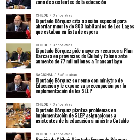
zona de asistentes de la educación
CHILOE
3 años atras
Diputado Bórquez cita a sesión especial para
abordar muerte de 803 habitantes de Los Lagos
que estaban en lista de espera
CHILOE
3 años atras
Diputado Bórquez pide mayores recursos a Plan
Barcaza en provincias de Chiloé y Palena ante
aumento de 77 mil millones a Transantiago
NACIONAL
3 años atras
Diputado Bórquez se reune con ministro de
Educación y le expone su preocupación por la
implementación de los SLEP
CHILOE
3 años atras
Diputado Bórquez plantea problemas en
implementación de SLEP asignaciones a
asistentes de la educación a ministro Cataldo
CHILOE
3 años atras
Región de Chiloé: Diputado Fernando Bórquez