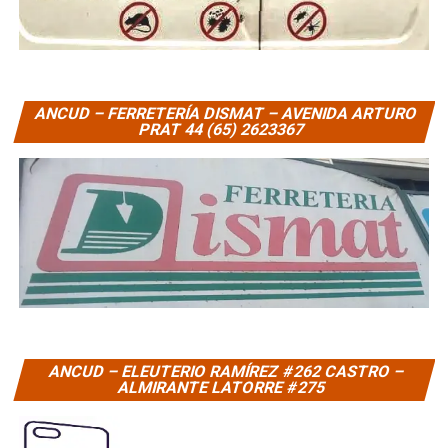
ANCUD – FERRETERÍA DISMAT – AVENIDA ARTURO
PRAT 44 (65) 2623367
ANCUD – ELEUTERIO RAMÍREZ #262 CASTRO –
ALMIRANTE LATORRE #275