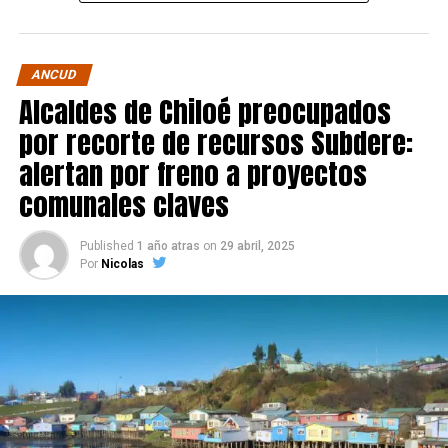
ANCUD
Alcaldes de Chiloé preocupados
por recorte de recursos Subdere:
alertan por freno a proyectos
comunales claves
Published
1 año atras
on
29 abril, 2025
Por
Nicolas