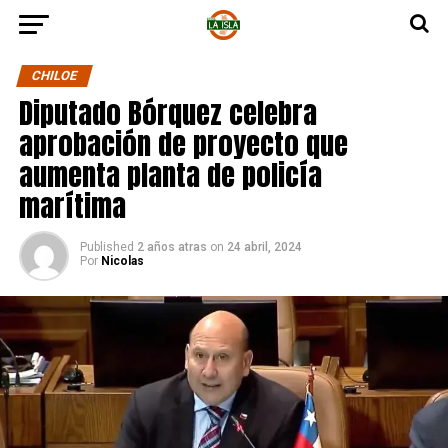
CHILOE
Diputado Bórquez celebra
aprobación de proyecto que
aumenta planta de policía
marítima
Published
2 años atras
on
24 abril, 2024
Por
Nicolas