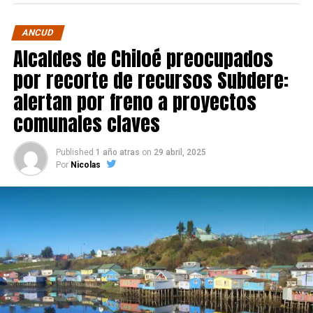
ANCUD
Alcaldes de Chiloé preocupados
por recorte de recursos Subdere:
alertan por freno a proyectos
comunales claves
Published
1 año atras
on
29 abril, 2025
Por
Nicolas