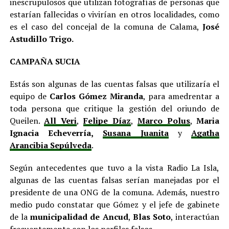
inescrupulosos que utilizan fotografías de personas que
estarían fallecidas o vivirían en otros localidades, como
es el caso del concejal de la comuna de Calama,
José
Astudillo Trigo.
CAMPAÑA SUCIA
Estás son algunas de las cuentas falsas que utilizaría el
equipo de
Carlos Gómez Miranda
, para amedrentar a
toda persona que critique la gestión del oriundo de
Queilen.
All Veri
,
Felipe Díaz
,
Marco Polus
,
Maria
Ignacia Echeverría,
Susana Juanita
y
Agatha
Arancibia Sepúlveda
.
Según antecedentes que tuvo a la vista Radio La Isla,
algunas de las cuentas falsas serían manejadas por el
presidente de una ONG de la comuna. Además, nuestro
medio pudo constatar que Gómez y el jefe de gabinete
de la
municipalidad de Ancud
,
Blas Soto
, interactúan
frecuentemente con los perfiles falsos.