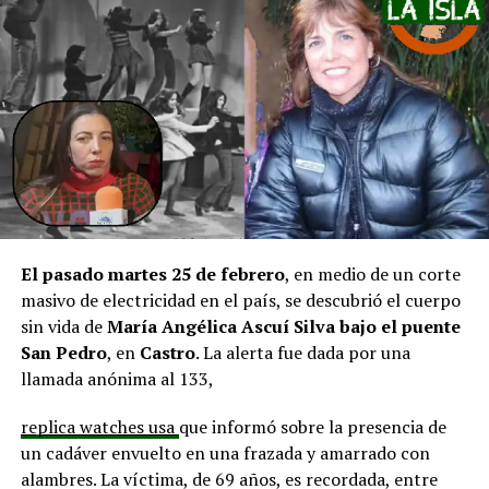
pero que se ha solicitado priorizar proyectos que estén
en línea con una disminución de los montos disponibles,
agregando que en su comuna tienen iniciativas
aprobadas que aún esperan financiamiento, como la
infraestructura del Club Deportivo Bernardo O’Higgins
y el cierre perimetral del Club Deportivo Aucar, obras
fundamentales para el desarrollo comunitario.
El alcalde de Quemchi, Javier Ugarte
, expresó una
situación similar, señalando que en su comuna tienen
proyectos elegibles tanto en PMU como en PMB, pero
El pasado martes 25 de febrero
, en medio de un corte
que hasta la fecha no han recibido respuesta clara sobre
masivo de electricidad en el país, se descubrió el cuerpo
si se entregarán los recursos.
“Preocupa esta situación,
sin vida de
María Angélica Ascuí Silva
bajo el puente
estos son proyectos que vienen trabajándose desde
San Pedro
, en
Castro
. La alerta fue dada por una
hace tiempo y que hoy están en riesgo por la falta de
llamada anónima al 133,
financiamiento”,
declaró.
replica watches usa
que informó sobre la presencia de
En la comuna de
Curaco de Vélez, la alcaldesa Javiera
un cadáver envuelto en una frazada y amarrado con
Yáñez
indicó que históricamente la Subdere ha apoyado
alambres. La víctima, de 69 años, es recordada, entre