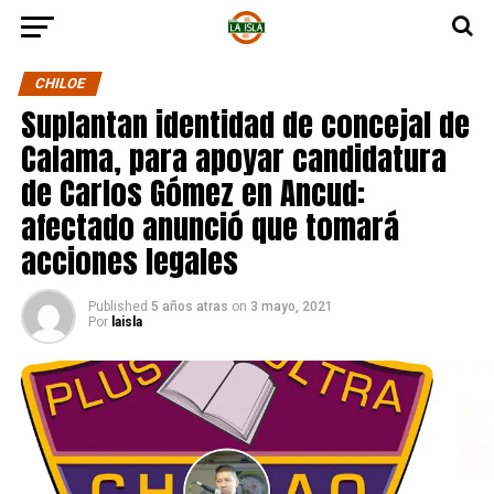
CHILOE
Suplantan identidad de concejal de
Calama, para apoyar candidatura
de Carlos Gómez en Ancud:
afectado anunció que tomará
acciones legales
Published
5 años atras
on
3 mayo, 2021
Por
laisla