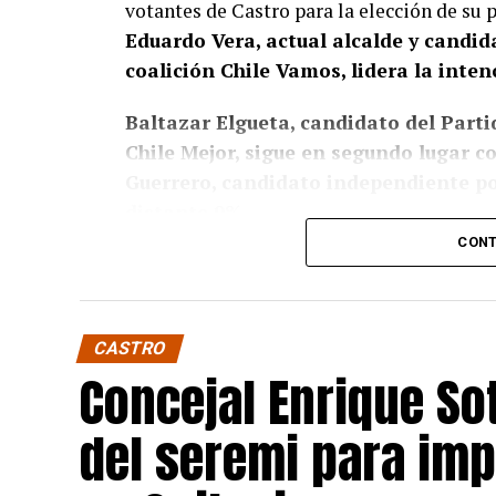
votantes de Castro para la elección de su
Eduardo Vera, actual alcalde y candi
coalición Chile Vamos, lidera la inten
Baltazar Elgueta, candidato del Partid
Chile Mejor, sigue en segundo lugar 
Guerrero, candidato independiente por
distante 9%.
CONT
Estos resultados confirman, de algún modo
presencia de Vera en la política local, don
respaldando su figura en otras de potenci
CASTRO
candidata a la presidencia, Evelyn Ma
Concejal Enrique Sot
haberle asegurado un respaldo considerable 
encuesta.
del seremi para im
Las elecciones de octubre serán decisivas 
para todos los candidatos en la recta final 