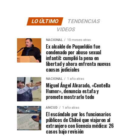
LO ÚLTIMO
TENDENCIAS
VIDEOS
NACIONAL
10 meses atras
Ex alcalde de Puqueldón fue
condenado por abuso sexual
infantil: cumplió la pena en
libertad y ahora enfrenta nuevas
causas judiciales
NACIONAL
1 año atras
Miguel Ángel Alvarado, «Centella
Humor», denuncia estafa y
promete mostrarlo todo
ANCUD
1 año atras
El escándalo por los funcionarios
públicos de Chiloé que viajaron al
extranjero con licencia médica: 26
casos bajo revisión