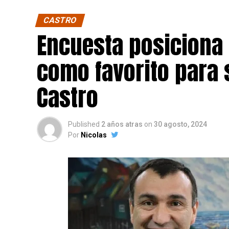
CASTRO
Encuesta posiciona
como favorito para 
Castro
Published
2 años atras
on
30 agosto, 2024
Por
Nicolas