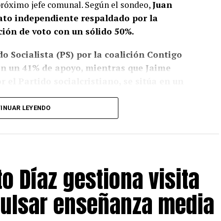
 próximo jefe comunal. Según el sondeo,
Juan
dato independiente respaldado por la
ción de voto con un sólido 50%.
o Socialista (PS) por la coalición Contigo
con un 41% de apoyo, mientras que Jaime
 el Partido socialcristiano, se sitúa en un
INUAR LEYENDO
, pese a que no sean concluyentes, la fuerte
de ha ejercido un liderazgo significativo,
al mayor envergadura como lo sería la eventual
tthei
. Su gestión al frente del municipio parece
o Díaz gestiona visita
entre los votantes, lo que se refleja en la
pulsar enseñanza media
para Castro, y los próximos días serán cruciales
hacia las urnas.