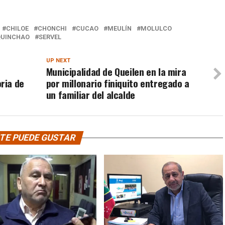
CHILOE
CHONCHI
CUCAO
MEULÍN
MOLULCO
QUINCHAO
SERVEL
UP NEXT
Municipalidad de Queilen en la mira
ria de
por millonario finiquito entregado a
un familiar del alcalde
TE PUEDE GUSTAR