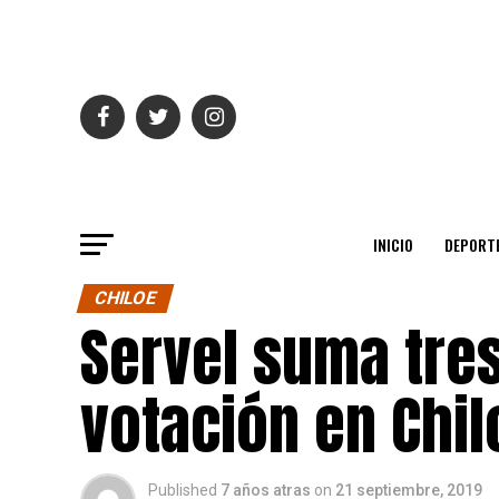
INICIO
DEPORT
CHILOE
Servel suma tre
votación en Chil
Published
7 años atras
on
21 septiembre, 2019