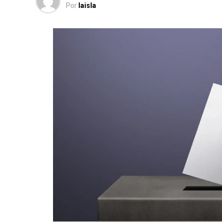
Por
laisla