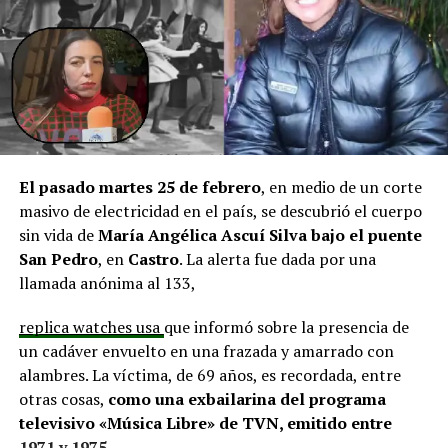
aprobadas que aún esperan financiamiento, como la
infraestructura del Club Deportivo Bernardo O’Higgins
y el cierre perimetral del Club Deportivo Aucar, obras
fundamentales para el desarrollo comunitario.
El alcalde de Quemchi, Javier Ugarte
, expresó una
situación similar, señalando que en su comuna tienen
proyectos elegibles tanto en PMU como en PMB, pero
El pasado martes 25 de febrero
, en medio de un corte
que hasta la fecha no han recibido respuesta clara sobre
masivo de electricidad en el país, se descubrió el cuerpo
si se entregarán los recursos.
“Preocupa esta situación,
sin vida de
María Angélica Ascuí Silva
bajo el puente
estos son proyectos que vienen trabajándose desde
San Pedro
, en
Castro
. La alerta fue dada por una
hace tiempo y que hoy están en riesgo por la falta de
llamada anónima al 133,
financiamiento”,
declaró.
replica watches usa
que informó sobre la presencia de
En la comuna de
Curaco de Vélez, la alcaldesa Javiera
un cadáver envuelto en una frazada y amarrado con
Yáñez
indicó que históricamente la Subdere ha apoyado
alambres. La víctima, de 69 años, es recordada, entre
a los municipios en diversos proyectos y que confía en
otras cosas,
como una exbailarina del programa
que durante el año se asignen nuevos recursos, aunque
televisivo «Música Libre» de TVN, emitido entre
reconoció una disminución evidente en comparación
1971 y 1975
.