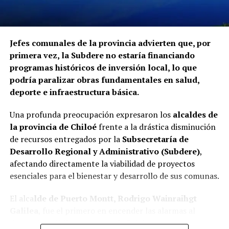
Jefes comunales de la provincia advierten que, por
primera vez, la Subdere no estaría financiando
programas históricos de inversión local, lo que
podría paralizar obras fundamentales en salud,
deporte e infraestructura básica.
Una profunda preocupación expresaron los
alcaldes de
la provincia de Chiloé
frente a la drástica disminución
de recursos entregados por la
Subsecretaría de
Desarrollo Regional y Administrativo (Subdere)
,
afectando directamente la viabilidad de proyectos
esenciales para el bienestar y desarrollo de sus comunas.
El alca
lde de Puerto Montt, Rodrigo Wainraihgt
Galilea
, fue el primero en encender las alarmas al
denunciar públicamente que la Subdere no cuenta con