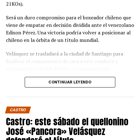
21KOs).
Será un duro compromiso para el boxeador chileno que
viene de empatar en decisión dividida ante el venezolano
Edixon Pérez. Una victoria podría volver a posicionar al
chileno en la órbita de un título mundial.
Velásquez se trasladará a la ciudad de Santiago para
finalizar el campamento de cara a este combate y
entrenará en el Club México, en compañía del
excampeón chileno y sudamericano Miguel “Aguja”
CONTINUAR LEYENDO
González que estará en la esquina del púgil de Quellón.
Wake es un experimentado boxeador de 36 años que
tiene dentro de sus rivales más notables al japonés
CASTRO
Takuma Inoue. Si bien nunca ha disputado un título
Castro: este sábado el quellonino
mundial, sí ha sido campeón de su país y ha peleado por
distintos títulos internacionales.
José «Pancora» Velásquez