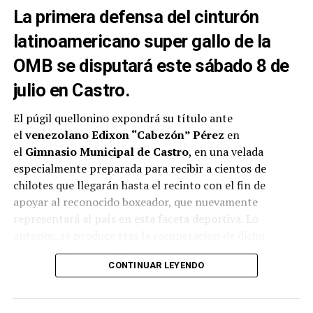
La primera defensa del cinturón
latinoamericano super gallo de la
OMB se disputará este sábado 8 de
julio en Castro.
El púgil quellonino expondrá su título ante
el
venezolano Edixon “Cabezón” Pérez
en
el
Gimnasio Municipal de Castro
, en una velada
especialmente preparada para recibir a cientos de
chilotes que llegarán hasta el recinto con el fin de
apoyar al reconocido boxeador, que nuevamente
representará al país en esta faceta deportiva. Lo
anterior, se produce tras la recuperación de dicho
campeonato por parte del
boxeador chileno
, el pasado
CONTINUAR LEYENDO
mes de abril ante el
boliviano Ramón Averanga
en una
disputada pelea.