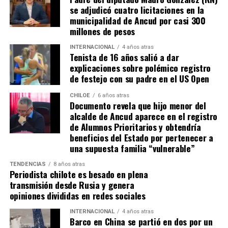
se adjudicó cuatro licitaciones en la
anticipo de lo ocurriría en los minutos finales.
municipalidad de Ancud por casi 300
millones de pesos
A los 90+2 minutos, el juez Darío Herrera cobró penal a
favor del elenco ‘millonario’, por una falta contra el
INTERNACIONAL
4 años atras
Tenista de 16 años salió a dar
‘Pibe’ Solari quien se anticipó a su marcador.
El
explicaciones sobre polémico registro
colombiano Miguel Borja transformó la pena
de festejo con su padre en el US Open
máxima en gol
.
CHILOE
6 años atras
Documento revela que hijo menor del
Tras el tanto del delantero ‘cafetalero’, los jugadores
alcalde de Ancud aparece en el registro
visitantes arremetieron contra sus rivales
de Alumnos Prioritarios y obtendría
argumentando que un jugador de River
(Agustín
beneficios del Estado por pertenecer a
Palavecino)
les gritó el festejo en la cara.
una supuesta familia “vulnerable”
Tras los incidentes,
Palavecino fue expulsado en
TENDENCIAS
8 años atras
Periodista chilote es besado en plena
River
. En Boca, en tanto, vieron la roja
Miguel Ángel
transmisión desde Rusia y genera
Merentiel, Ezequiel Fernández y Nicolás Valentini
.
opiniones divididas en redes sociales
Fuente:
Bio Bio
INTERNACIONAL
4 años atras
Barco en China se partió en dos por un